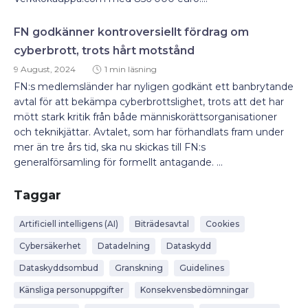
FN godkänner kontroversiellt fördrag om
cyberbrott, trots hårt motstånd
9 August, 2024
1 min läsning
FN:s medlemsländer har nyligen godkänt ett banbrytande
avtal för att bekämpa cyberbrottslighet, trots att det har
mött stark kritik från både människorättsorganisationer
och teknikjättar. Avtalet, som har förhandlats fram under
mer än tre års tid, ska nu skickas till FN:s
generalförsamling för formellt antagande. ...
Taggar
Artificiell intelligens (AI)
Biträdesavtal
Cookies
Cybersäkerhet
Datadelning
Dataskydd
Dataskyddsombud
Granskning
Guidelines
Känsliga personuppgifter
Konsekvensbedömningar