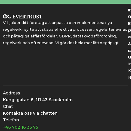
T
T
E
R
P
Vi hjälper ditt företag att anpassa och implementera nya
k
E
regelverk i syfte att skapa effektiva processer, regelefterlevnad
G
p
och påtagliga affärsfördelar. GDPR, dataskyddsförordning,
a
regelverk och efterlevnad. Vi gör det hela mer lättbegripligt.
&
A
r
a
U
H
I
K
N
Address
Kungsgatan 8, 111 43 Stockholm
Chat
Kontakta oss via chatten
Telefon
+46 702 16 35 75