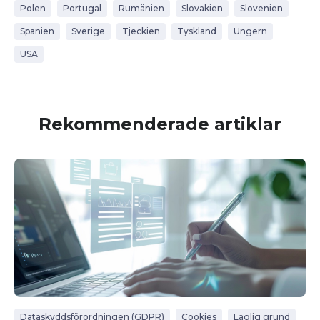
Polen
Portugal
Rumänien
Slovakien
Slovenien
Spanien
Sverige
Tjeckien
Tyskland
Ungern
USA
Rekommenderade artiklar
Dataskyddsförordningen (GDPR)
Cookies
Laglig grund