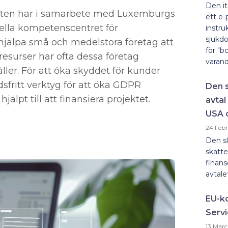
Den it
en har i samarbete med Luxemburgs
ett e-
ella kompetenscentret för
instru
sjukdo
t hjälpa små och medelstora företag att
för "b
esurser har ofta dessa företag
varandr
äller. För att öka skyddet för kunder
sfritt verktyg för att öka GDPR
Den 
jälpt till att finansiera projektet.
avtal
USA 
24 Feb
Den s
skatte
finan
avtal
EU-ko
Servi
13 Marc