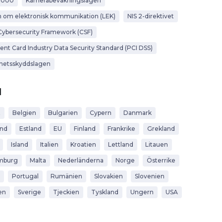
7000
Kamerabevakningslagen
 om elektronisk kommunikation (LEK)
NIS 2-direktivet
Cybersecurity Framework (CSF)
nt Card Industry Data Security Standard (PCI DSS)
hetsskyddslagen
d
t
Belgien
Bulgarien
Cypern
Danmark
and
Estland
EU
Finland
Frankrike
Grekland
Island
Italien
Kroatien
Lettland
Litauen
mburg
Malta
Nederländerna
Norge
Österrike
Portugal
Rumänien
Slovakien
Slovenien
en
Sverige
Tjeckien
Tyskland
Ungern
USA