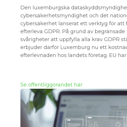
Den luxemburgska dataskyddsmyndighet
cybersäkerhetsmyndighet och det nation
cybersäkerhet lanserat ett verktyg för at
efterleva GDPR. På grund av begränsade r
svårigheter att uppfylla alla krav GDPR st
erbjuder därför Luxemburg nu ett kostnad
efterlevnaden hos landets företag. EU har h
Se offentliggörandet här