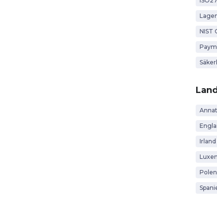
ISO2
Lagen
NIST 
Payme
Säker
Lan
Anna
Engl
Irland
Luxe
Polen
Spani