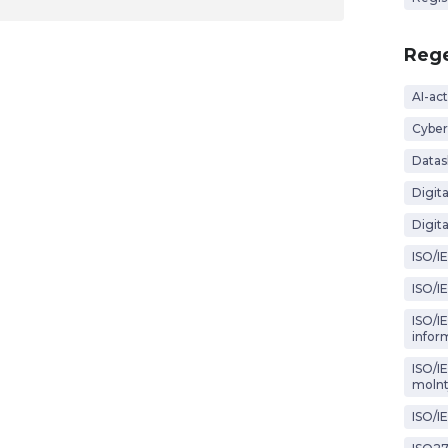
Rege
AI-act
Cyber
Datas
Digit
Digita
ISO/I
ISO/I
ISO/IE
infor
ISO/I
molnt
ISO/I