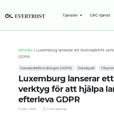
Skip
to
OPEN TJÄNSTER
Tjänster
GRC-tjänst
content
Articles
» Luxemburg lanserar ett kostnadsfritt verkty
GDPR
Dataskyddsförordningen (GDPR)
Dataskydd
Tillsyn
Luxemburg lanserar ett
verktyg för att hjälpa l
efterleva GDPR
9 July, 2024
1 min läsning