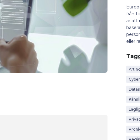
Europ
från L
är att
basera
person
eller ra
Tag
Artific
Cyber
Data
Känsl
Lagli
Priva
Profi
Regis