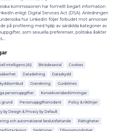
eiska kommissionen har formellt begärt information
inkedIn enligt Digital Services Act (DSA). Anledningen
 undersöka hur LinkedIn följer förbudet mot annonser
de på profilering med hjälp av särskilda kategorier av
uppgifter, som sexuella preferenser, politiska åsikter
s....
gar
iell intelligens (AI)
Biträdesavtal
Cookies
säkerhet
Datadelning
Dataskydd
skyddsombud
Granskning
Guidelines
iga personuppgifter
Konsekvensbedömningar
g grund
Personuppgiftsincident
Policy & riktlinjer
cy by Design & Privacy by Default
lering och automatiserat beslutsfattande
Rättigheter
terförteckning
Sanktioner
Tillsynsmyndighet