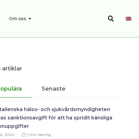
Search
SEARCH
OPEN OM OSS
r
Om oss
 artiklar
opulära
Senaste
talienska hälso- och sjukvårdsmyndigheten
elas sanktionsavgift för att ha spridit känsliga
onuppgifter
st, 2024
1 min läsning