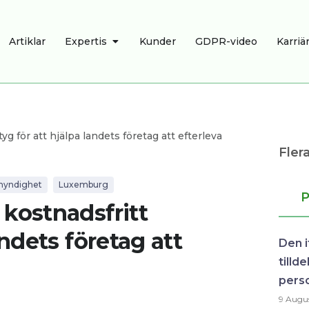
OPEN EXPERTIS
Artiklar
Expertis
Kunder
GDPR-video
Karriä
g för att hjälpa landets företag att efterleva
Flera
smyndighet
Luxemburg
P
 kostnadsfritt
andets företag att
Den i
tilld
pers
9 Augu