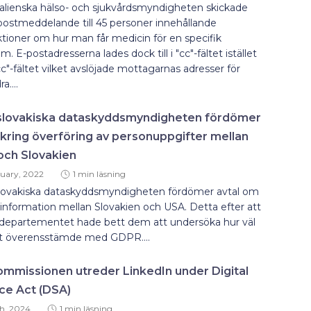
alienska hälso- och sjukvårdsmyndigheten skickade
postmeddelande till 45 personer innehållande
ktioner om hur man får medicin för en specifik
m. E-postadresserna lades dock till i "cc"-fältet istället
cc"-fältet vilket avslöjade mottagarnas adresser för
a....
slovakiska dataskyddsmyndigheten fördömer
 kring överföring av personuppgifter mellan
och Slovakien
ruary, 2022
1 min läsning
lovakiska dataskyddsmyndigheten fördömer avtal om
information mellan Slovakien och USA. Detta efter att
sdepartementet hade bett dem att undersöka hur väl
et överensstämde med GDPR....
mmissionen utreder LinkedIn under Digital
ce Act (DSA)
h, 2024
1 min läsning