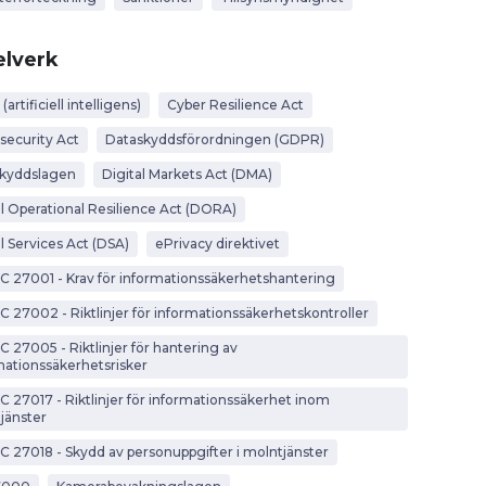
lverk
 (artificiell intelligens)
Cyber Resilience Act
security Act
Dataskyddsförordningen (GDPR)
kyddslagen
Digital Markets Act (DMA)
al Operational Resilience Act (DORA)
l Services Act (DSA)
ePrivacy direktivet
EC 27001 - Krav för informationssäkerhetshantering
EC 27002 - Riktlinjer för informationssäkerhetskontroller
C 27005 - Riktlinjer för hantering av
mationssäkerhetsrisker
EC 27017 - Riktlinjer för informationssäkerhet inom
jänster
EC 27018 - Skydd av personuppgifter i molntjänster