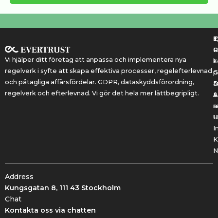
T
T
E
R
P
Vi hjälper ditt företag att anpassa och implementera nya
k
E
regelverk i syfte att skapa effektiva processer, regelefterlevnad
G
p
och påtagliga affärsfördelar. GDPR, dataskyddsförordning,
a
regelverk och efterlevnad. Vi gör det hela mer lättbegripligt.
&
A
r
a
U
H
I
K
N
Address
Kungsgatan 8, 111 43 Stockholm
Chat
Kontakta oss via chatten