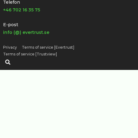
Telefon
+46 702 16 35 75
E-post
info (@) evertrust.se
Privacy
Terms of service [Evertrust]
Terms of service [Trustview]
Search