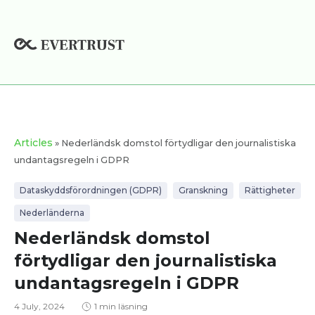
Skip
to
content
Articles
» Nederländsk domstol förtydligar den journalistiska
undantagsregeln i GDPR
Dataskyddsförordningen (GDPR)
Granskning
Rättigheter
Nederländerna
Nederländsk domstol
förtydligar den journalistiska
undantagsregeln i GDPR
4 July, 2024
1 min läsning