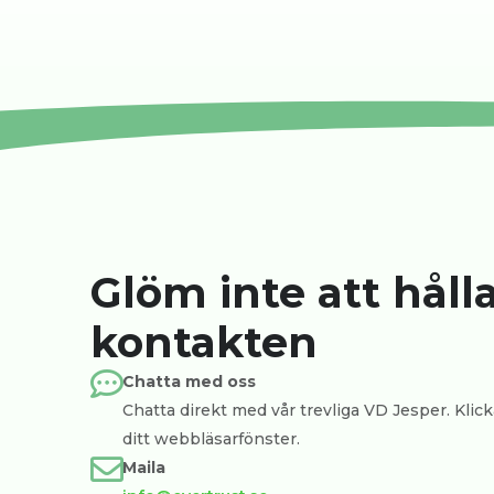
Glöm inte att håll
kontakten
Chatta med oss
Chatta direkt med vår trevliga VD Jesper. Klicka
ditt webbläsarfönster.
Maila