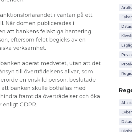
Artific
ktionsförfarandet i väntan på ett
Cyber
all. När domen publicerades i
Data
 att bankens felaktiga hantering
Känsl
son, eftersom felet begicks av en
Lagli
iska verksamhet.
Priva
 banken agerat medvetet, utan att det
Profi
nsyn till överträdelsens allvar, som
Regis
erörde en enskild person, beslutade
att banken skulle bötfällas med
Rege
örhindra framtida överträdelser och öka
AI-act
 enligt GDPR.
Cyber
Datas
Digit