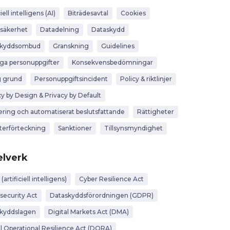
iell intelligens (AI)
Biträdesavtal
Cookies
säkerhet
Datadelning
Dataskydd
skyddsombud
Granskning
Guidelines
iga personuppgifter
Konsekvensbedömningar
g grund
Personuppgiftsincident
Policy & riktlinjer
cy by Design & Privacy by Default
lering och automatiserat beslutsfattande
Rättigheter
terförteckning
Sanktioner
Tillsynsmyndighet
lverk
 (artificiell intelligens)
Cyber Resilience Act
security Act
Dataskyddsförordningen (GDPR)
kyddslagen
Digital Markets Act (DMA)
al Operational Resilience Act (DORA)