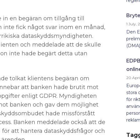
regleri
Bryte
 in en begäran om tillgång till
1 July,
n inte fick något svar inom en månad,
Den E
errikiska dataskyddsmyndigheten.
prelim
 klienten och meddelade att de skulle
(DMA).
hon inte hade begärt detta utan
EDPB 
onlin
ade tolkat klientens begäran om
20 Apri
Europe
 innebar att banken hade brutit mot
stora 
onuppgifter enligt GDPR. Myndigheten
för ri
e mot banken och gav dem möjlighet
använd
taskyddsombudet hade missförstått
person
reklam.
ocess. Banken meddelade också att de
l för att hantera dataskyddsfrågor och
Tag
a ärenden.