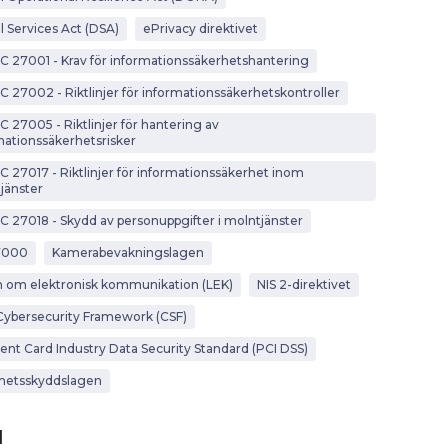
l Services Act (DSA)
ePrivacy direktivet
EC 27001 - Krav för informationssäkerhetshantering
EC 27002 - Riktlinjer för informationssäkerhetskontroller
C 27005 - Riktlinjer för hantering av
mationssäkerhetsrisker
EC 27017 - Riktlinjer för informationssäkerhet inom
jänster
EC 27018 - Skydd av personuppgifter i molntjänster
7000
Kamerabevakningslagen
 om elektronisk kommunikation (LEK)
NIS 2-direktivet
Cybersecurity Framework (CSF)
nt Card Industry Data Security Standard (PCI DSS)
hetsskyddslagen
d