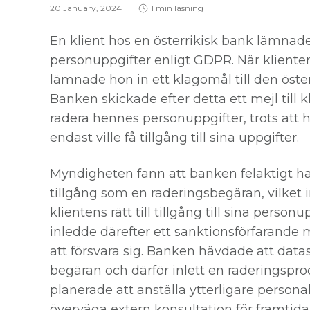
20 January, 2024
1 min läsning
En klient hos en österrikisk bank lämnade
personuppgifter enligt GDPR. När kliente
lämnade hon in ett klagomål till den öst
Banken skickade efter detta ett mejl till
radera hennes personuppgifter, trots att 
endast ville få tillgång till sina uppgifter.
Myndigheten fann att banken felaktigt h
tillgång som en raderingsbegäran, vilket
klientens rätt till tillgång till sina pers
inledde därefter ett sanktionsförfarand
att försvara sig. Banken hävdade att da
begäran och därför inlett en raderingspr
planerade att anställa ytterligare persona
överväga extern konsultation för framtid