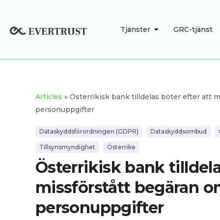
Skip
to
OPEN TJÄNSTER
Tjänster
GRC-tjänst
content
Articles
» Österrikisk bank tilldelas böter efter att m
personuppgifter
Dataskyddsförordningen (GDPR)
Dataskyddsombud
Tillsynsmyndighet
Österrike
Österrikisk bank tilldela
missförstått begäran om 
personuppgifter