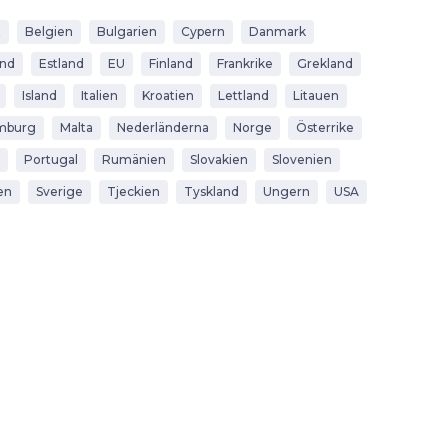
t
Belgien
Bulgarien
Cypern
Danmark
and
Estland
EU
Finland
Frankrike
Grekland
Island
Italien
Kroatien
Lettland
Litauen
mburg
Malta
Nederländerna
Norge
Österrike
Portugal
Rumänien
Slovakien
Slovenien
en
Sverige
Tjeckien
Tyskland
Ungern
USA