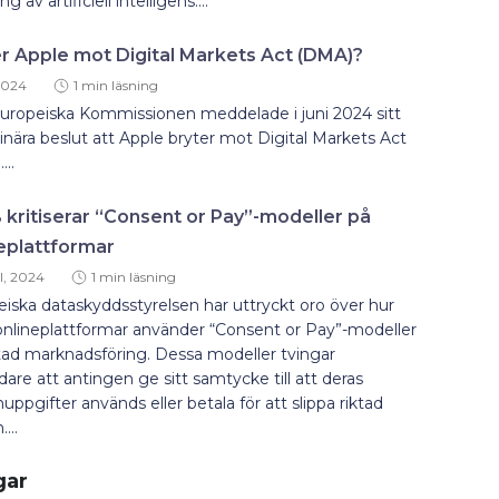
ng av artificiell intelligens....
r Apple mot Digital Markets Act (DMA)?
 2024
1 min läsning
uropeiska Kommissionen meddelade i juni 2024 sitt
inära beslut att Apple bryter mot Digital Markets Act
...
kritiserar “Consent or Pay”-modeller på
eplattformar
l, 2024
1 min läsning
iska dataskyddsstyrelsen har uttryckt oro över hur
onlineplattformar använder “Consent or Pay”-modeller
ktad marknadsföring. Dessa modeller tvingar
are att antingen ge sitt samtycke till att deras
uppgifter används eller betala för att slippa riktad
...
gar