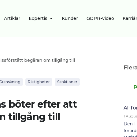
OPEN EXPERTIS
Artiklar
Expertis
Kunder
GDPR-video
Karriä
issförstått begäran om tillgång till
Flera
Granskning
Rättigheter
Sanktioner
P
s böter efter att
AI-fö
tillgång till
1 Augus
Den 1 
förord