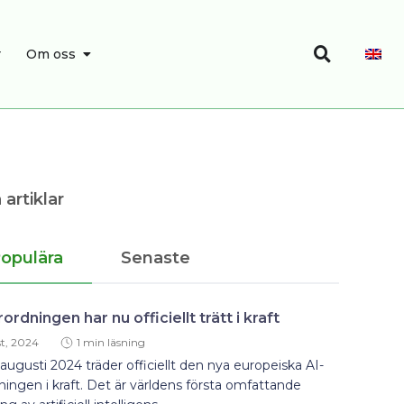
Search
SEARCH
OPEN OM OSS
r
Om oss
 artiklar
opulära
Senaste
rordningen har nu officiellt trätt i kraft
t, 2024
1 min läsning
augusti 2024 träder officiellt den nya europeiska AI-
ningen i kraft. Det är världens första omfattande