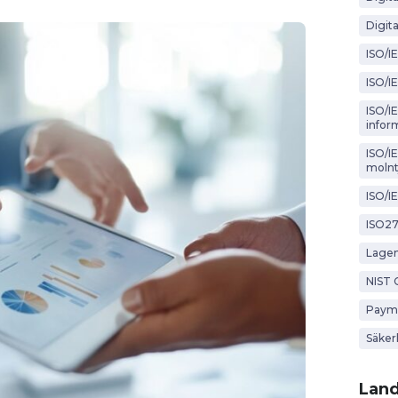
Digita
ISO/I
ISO/I
ISO/IE
infor
ISO/I
molnt
ISO/I
ISO2
Lagen
NIST 
Payme
Säker
Lan