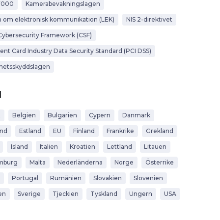
7000
Kamerabevakningslagen
 om elektronisk kommunikation (LEK)
NIS 2-direktivet
Cybersecurity Framework (CSF)
nt Card Industry Data Security Standard (PCI DSS)
hetsskyddslagen
d
t
Belgien
Bulgarien
Cypern
Danmark
and
Estland
EU
Finland
Frankrike
Grekland
Island
Italien
Kroatien
Lettland
Litauen
mburg
Malta
Nederländerna
Norge
Österrike
Portugal
Rumänien
Slovakien
Slovenien
en
Sverige
Tjeckien
Tyskland
Ungern
USA