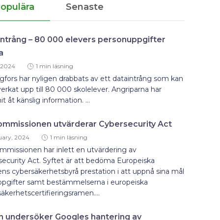
opulära
Senaste
ntrång – 80 000 elevers personuppgifter
a
 2024
1 min läsning
gfors har nyligen drabbats av ett dataintrång som kan
erkat upp till 80 000 skolelever. Angriparna har
 åt känslig information. ...
ommissionen utvärderar Cybersecurity Act
uary, 2024
1 min läsning
missionen har inlett en utvärdering av
ecurity Act. Syftet är att bedöma Europeiska
ns cybersäkerhetsbyrå prestation i att uppnå sina mål
ppgifter samt bestämmelserna i europeiska
äkerhetscertifieringsramen....
en undersöker Googles hantering av