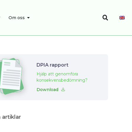
Search
SEARCH
OPEN OM OSS
r
Om oss
DPIA rapport
Hjälp att genomföra
konsekvensbedömning?
Download
 artiklar