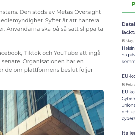
P
nstans. Den stöds av Metas Oversight
mediemyndighet. Syftet är att hantera
Datai
ster. Användarna ska på så sätt slippa ta
läckt
15 May,
Helsin
cebook, Tiktok och YouTube att ingå.
ha påv
a senare. Organisationen har en
kommit
r de om plattformens beslut följer
EU-k
16 Febr
EU-kom
Cybers
unione
och u
cybers
Itali