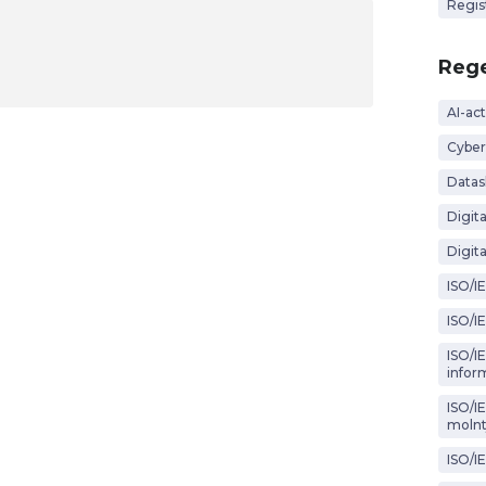
Regis
Rege
AI-act
Cyber
Datas
Digit
Digita
ISO/I
ISO/I
ISO/IE
infor
ISO/I
molnt
ISO/I