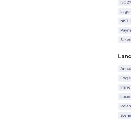
ISO2
Lagen
NIST 
Payme
Säker
Lan
Anna
Engl
Irland
Luxe
Polen
Spani