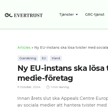
Skip
to
OPEN TJÄNSTER
Tjänster
GRC-tjänst
content
Articles
» Ny EU-instans ska lösa tvister med social
Granskning
EU
Irland
Ny EU-instans ska lösa 
medie-företag
11 October, 2024
1 min läsning
Innan årets slut ska Appeals Centre Euro
av sociala medier att hantera tvister med