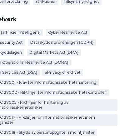
terförteckning
Sanktioner
Tillsynsmyndighet
lverk
 (artificiell intelligens)
Cyber Resilience Act
security Act
Dataskyddsförordningen (GDPR)
kyddslagen
Digital Markets Act (DMA)
al Operational Resilience Act (DORA)
l Services Act (DSA)
ePrivacy direktivet
EC 27001 - Krav för informationssäkerhetshantering
EC 27002 - Riktlinjer för informationssäkerhetskontroller
C 27005 - Riktlinjer för hantering av
mationssäkerhetsrisker
EC 27017 - Riktlinjer för informationssäkerhet inom
jänster
EC 27018 - Skydd av personuppgifter i molntjänster