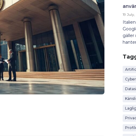
anvä
19 July
Italie
Googl
gäller
hanter
Tag
Artific
Cyber
Data
Känsl
Lagli
Priva
Profi