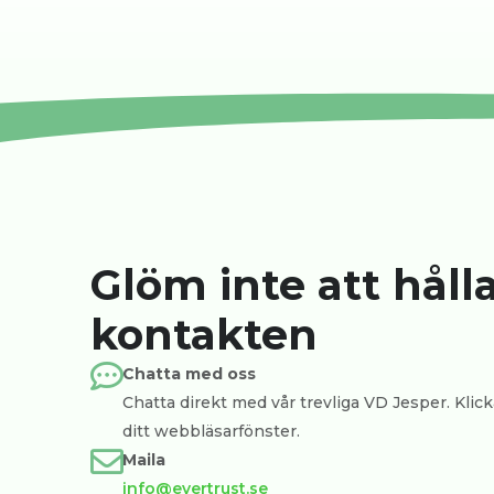
Glöm inte att håll
kontakten
Chatta med oss
Chatta direkt med vår trevliga VD Jesper. Klicka
ditt webbläsarfönster.
Maila
info@evertrust.se