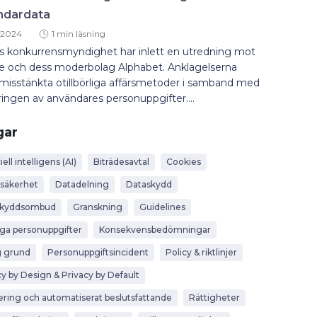
ndardata
, 2024
1 min läsning
ns konkurrensmyndighet har inlett en utredning mot
e och dess moderbolag Alphabet. Anklagelserna
 misstänkta otillbörliga affärsmetoder i samband med
ingen av användares personuppgifter....
gar
iell intelligens (AI)
Biträdesavtal
Cookies
säkerhet
Datadelning
Dataskydd
skyddsombud
Granskning
Guidelines
iga personuppgifter
Konsekvensbedömningar
g grund
Personuppgiftsincident
Policy & riktlinjer
cy by Design & Privacy by Default
lering och automatiserat beslutsfattande
Rättigheter