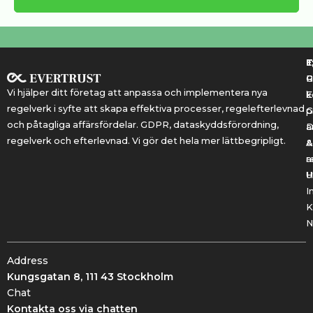
T
T
E
R
P
Vi hjälper ditt företag att anpassa och implementera nya
k
E
regelverk i syfte att skapa effektiva processer, regelefterlevnad
G
p
och påtagliga affärsfördelar. GDPR, dataskyddsförordning,
a
regelverk och efterlevnad. Vi gör det hela mer lättbegripligt.
&
A
r
a
U
H
I
K
N
Address
Kungsgatan 8, 111 43 Stockholm
Chat
Kontakta oss via chatten