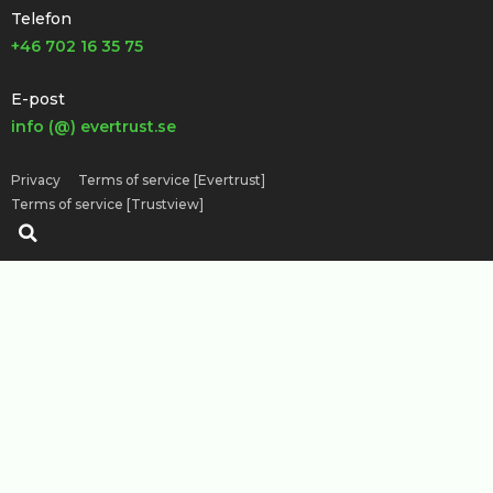
Telefon
+46 702 16 35 75
E-post
info (@) evertrust.se
Privacy
Terms of service [Evertrust]
Terms of service [Trustview]
Sök