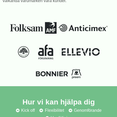
välkända varumärken våra kunder.
Hur vi kan hjälpa dig
Kick off
Flexibilitet
Genomförande