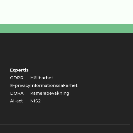
Expertis
GDPR
Hållbarhet
E-privacy
Informationssäkerhet
DORA
Kamerabevakning
AI-act
NIS2