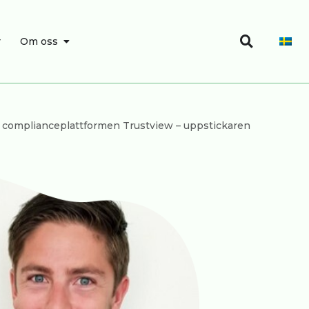
Sök
SÖK
ÖPPNA OM OSS
r
Om oss
k på complianceplattformen Trustview – uppstickaren