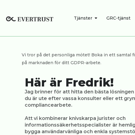
Hoppa
till
ÖPPNA TJÄNSTE
Tjänster
GRC-tjänst
innehåll
Vi tror på det personliga mötet! Boka in ett samtal
på marknaden för ditt GDPR-arbete.
Här är Fredrik!
Jag brinner för att hitta den bästa lösninge
du är ute efter vassa konsulter eller ett gry
compliancearbete.
Att vi kombinerar knivskarpa jurister och
informationssäkerhetsspecialister är hemligh
bygga användarvänliga och enkla systemstö