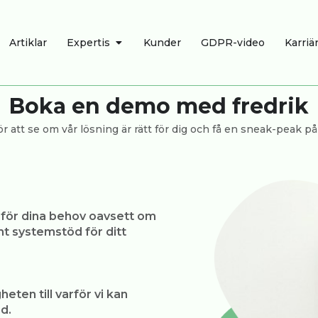
R
ÖPPNA EXPERTIS
Artiklar
Expertis
Kunder
GDPR-video
Karriä
Boka en demo med fredrik
 för att se om vår lösning är rätt för dig och få en sneak-pea
n för dina behov oavsett om
mt systemstöd för ditt
eten till varför vi kan
d.