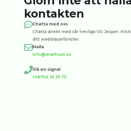
Glöm inte att håll
kontakten
Chatta med oss
Chatta direkt med vår trevliga VD Jesper. Klicka
ditt webbläsarfönster.
Maila
info@evertrust.se
Slå en signal
+46702 16 35 75