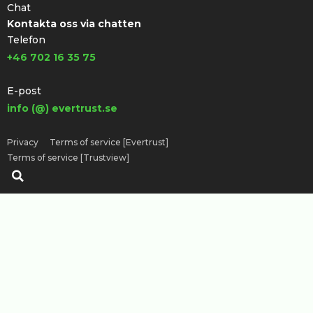
Chat
Kontakta oss via chatten
Telefon
+46 702 16 35 75
E-post
info (@) evertrust.se
Privacy
Terms of service [Evertrust]
Terms of service [Trustview]
Sök