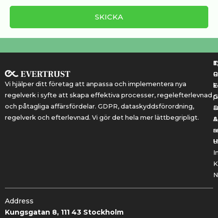
T
T
E
R
P
Vi hjälper ditt företag att anpassa och implementera nya
k
E
regelverk i syfte att skapa effektiva processer, regelefterlevnad
G
p
och påtagliga affärsfördelar. GDPR, dataskyddsförordning,
a
regelverk och efterlevnad. Vi gör det hela mer lättbegripligt.
&
A
r
a
U
H
I
K
N
Address
Kungsgatan 8, 111 43 Stockholm