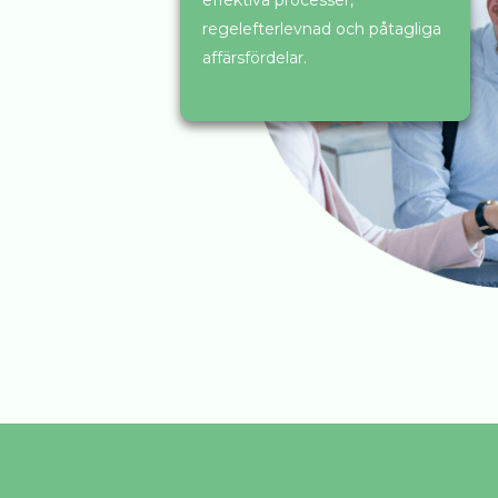
regelefterlevnad och påtagliga
affärsfördelar.