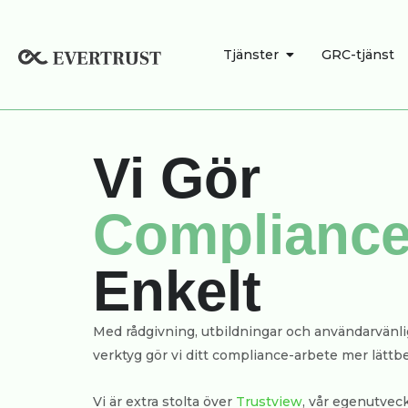
Hoppa
till
ÖPPNA TJÄNSTE
Tjänster
GRC-tjänst
innehåll
Vi Gör
C
o
m
p
l
i
a
n
c
Enkelt
Med rådgivning, utbildningar och användarvänli
verktyg gör vi ditt compliance-arbete mer lättbe
Vi är extra stolta över
Trustview
, vår egenutvec