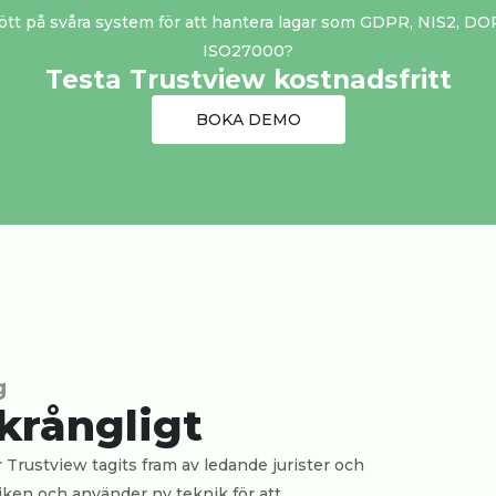
ött på svåra system för att hantera lagar som GDPR, NIS2, DO
ISO27000?
Testa Trustview kostnadsfritt
BOKA DEMO
g
krångligt
r Trustview tagits fram av ledande jurister och
diken och använder ny teknik för att