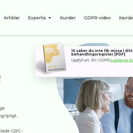
R
ÖPPNA EXPERTIS
Artiklar
Expertis
Kunder
GDPR-video
Karriä
10 saker du inte får missa i dit
behandlingsregister [PDF]
Uppfyll art. 30 i GDPR.
Ladda ner ko
e
ga
gripligt.
klade GRC-