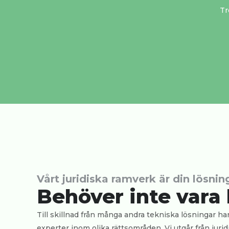
Tr
Vårt juridiska ramverk är din lösnin
Behöver inte vara 
Till skillnad från många andra tekniska lösningar ha
experter inom olika rättsområden. Vi utgår från juri