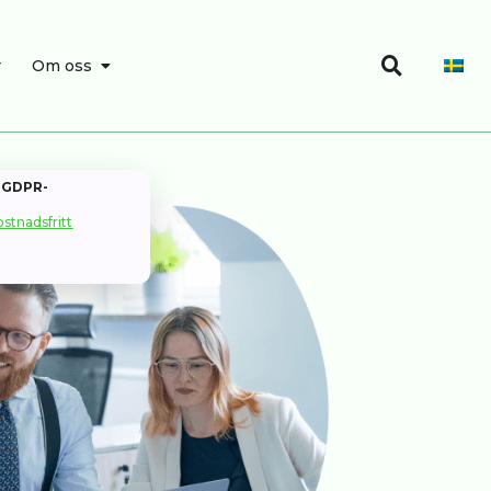
Sök
SÖK
ÖPPNA OM OSS
r
Om oss
t GDPR-
stnadsfritt