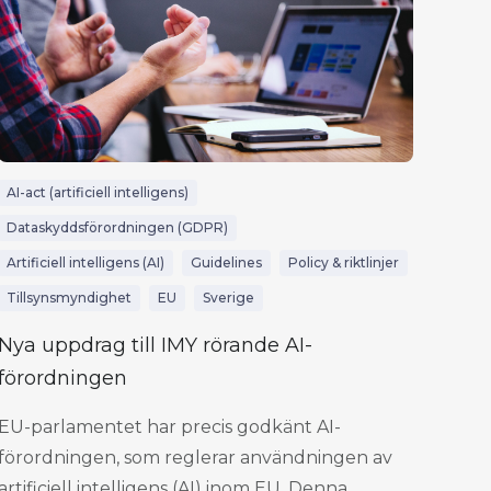
AI-act (artificiell intelligens)
Dataskyddsförordningen (GDPR)
Artificiell intelligens (AI)
Guidelines
Policy & riktlinjer
Tillsynsmyndighet
EU
Sverige
Nya uppdrag till IMY rörande AI-
förordningen
EU-parlamentet har precis godkänt AI-
förordningen, som reglerar användningen av
artificiell intelligens (AI) inom EU. Denna