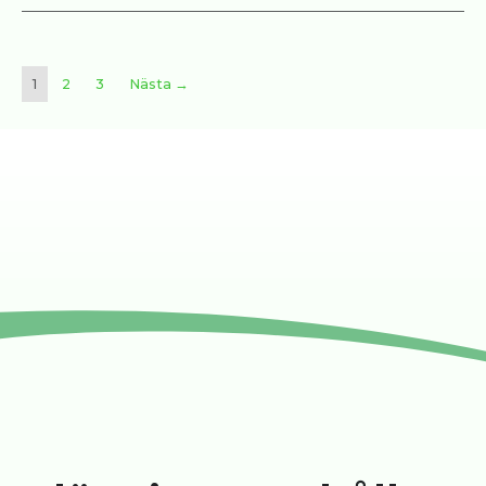
1
2
3
Nästa →