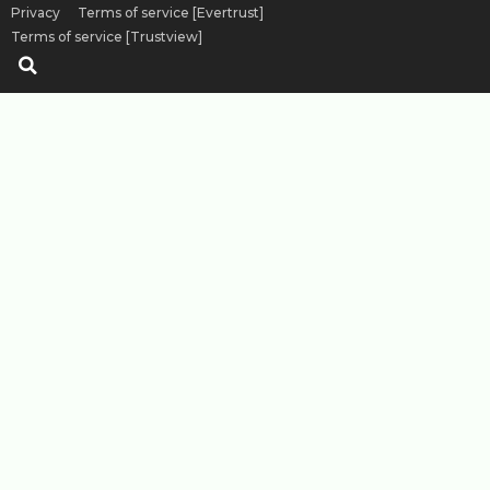
Privacy
Terms of service [Evertrust]
Terms of service [Trustview]
Sök