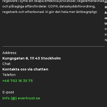
regelverk i syfte att skapa effektiva processer, regelefterlevnad
G
p
och påtagliga affärsfördelar. GDPR, dataskyddsförordning,
a
regelverk och efterlevnad. Vi gör det hela mer lättbegripligt.
&
A
r
a
U
H
I
K
N
Address
Kungsgatan 8, 111 43 Stockholm
Chat
Kontakta oss via chatten
Telefon
+46 702 16 35 75
E-post
info (@) evertrust.se