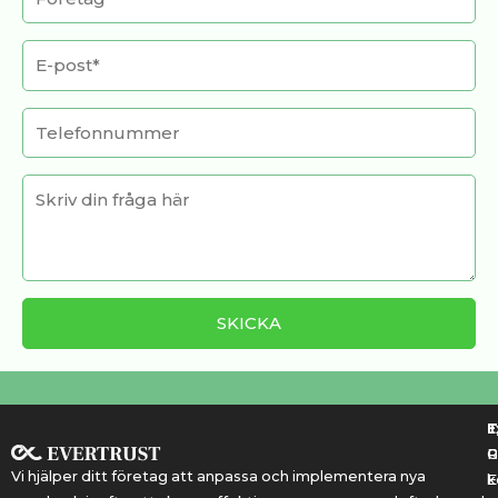
T
T
E
R
P
Vi hjälper ditt företag att anpassa och implementera nya
k
E