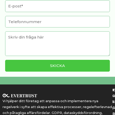
T
T
E
R
P
Vi hjälper ditt företag att anpassa och implementera nya
k
E
regelverk i syfte att skapa effektiva processer, regelefterlevnad
G
p
och påtagliga affärsfördelar. GDPR, dataskyddsförordning,
a