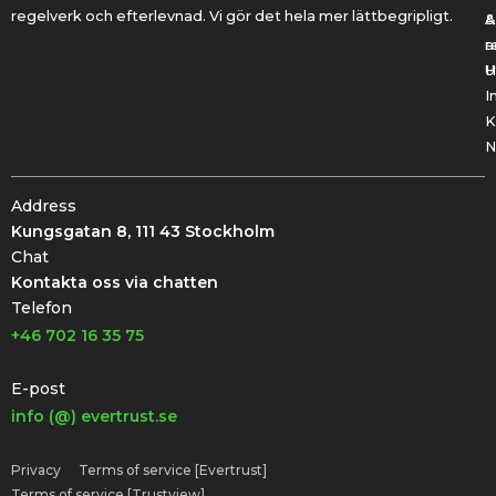
regelverk och efterlevnad. Vi gör det hela mer lättbegripligt.
&
A
r
a
U
H
I
K
N
Address
Kungsgatan 8, 111 43 Stockholm
Chat
Kontakta oss via chatten
Telefon
+46 702 16 35 75
E-post
info (@) evertrust.se
Privacy
Terms of service [Evertrust]
Terms of service [Trustview]