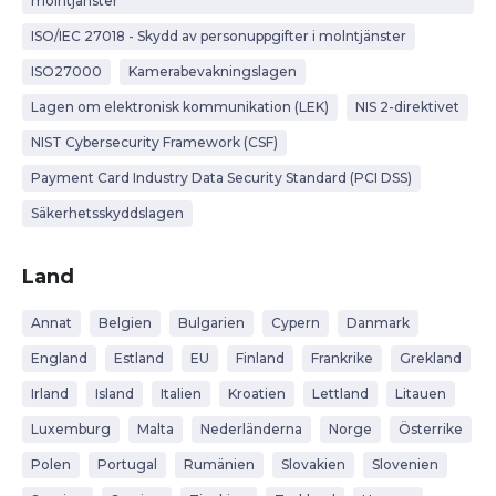
molntjänster
ISO/IEC 27018 - Skydd av personuppgifter i molntjänster
ISO27000
Kamerabevakningslagen
Lagen om elektronisk kommunikation (LEK)
NIS 2-direktivet
NIST Cybersecurity Framework (CSF)
Payment Card Industry Data Security Standard (PCI DSS)
Säkerhetsskyddslagen
Land
Annat
Belgien
Bulgarien
Cypern
Danmark
England
Estland
EU
Finland
Frankrike
Grekland
Irland
Island
Italien
Kroatien
Lettland
Litauen
Luxemburg
Malta
Nederländerna
Norge
Österrike
Polen
Portugal
Rumänien
Slovakien
Slovenien