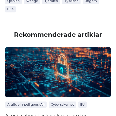
Spanien
Sverige
Tjeckien
Tyskland
Ungern
USA
Rekommenderade artiklar
Artificiell intelligens (AI)
Cybersäkerhet
EU
AI och cyberattacker skapar oro för