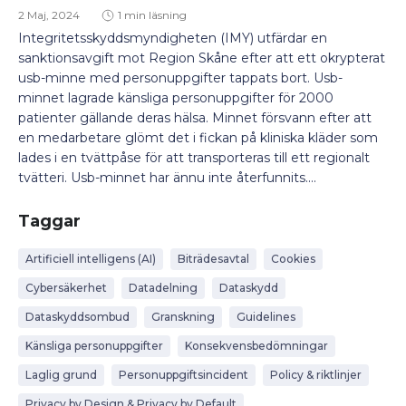
2 Maj, 2024
1 min läsning
Integritetsskyddsmyndigheten (IMY) utfärdar en
sanktionsavgift mot Region Skåne efter att ett okrypterat
usb-minne med personuppgifter tappats bort. Usb-
minnet lagrade känsliga personuppgifter för 2000
patienter gällande deras hälsa. Minnet försvann efter att
en medarbetare glömt det i fickan på kliniska kläder som
lades i en tvättpåse för att transporteras till ett regionalt
tvätteri. Usb-minnet har ännu inte återfunnits....
Taggar
Artificiell intelligens (AI)
Biträdesavtal
Cookies
Cybersäkerhet
Datadelning
Dataskydd
Dataskyddsombud
Granskning
Guidelines
Känsliga personuppgifter
Konsekvensbedömningar
Laglig grund
Personuppgiftsincident
Policy & riktlinjer
Privacy by Design & Privacy by Default