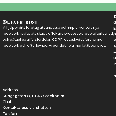
T
T
E
R
P
Vi hjälper ditt företag att anpassa och implementera nya
k
E
regelverk i syfte att skapa effektiva processer, regelefterlevnad
G
p
och påtagliga affärsfördelar. GDPR, dataskyddsförordning,
a
regelverk och efterlevnad. Vi gör det hela mer lättbegripligt.
&
A
r
a
U
H
I
K
N
Address
Kungsgatan 8, 111 43 Stockholm
Chat
Kontakta oss via chatten
Telefon