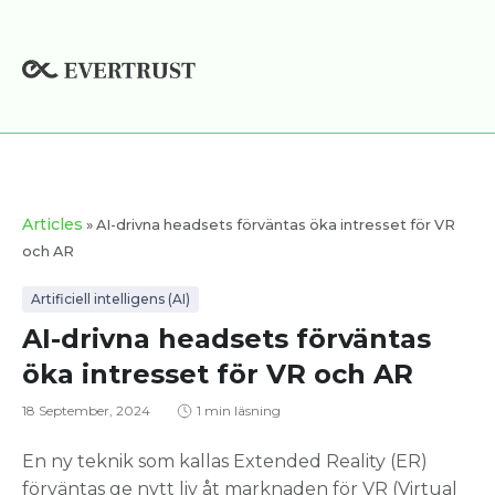
Hoppa
till
innehåll
Articles
» AI-drivna headsets förväntas öka intresset för VR
och AR
Artificiell intelligens (AI)
AI-drivna headsets förväntas
öka intresset för VR och AR
18 September, 2024
1 min läsning
En ny teknik som kallas Extended Reality (ER)
förväntas ge nytt liv åt marknaden för VR (Virtual