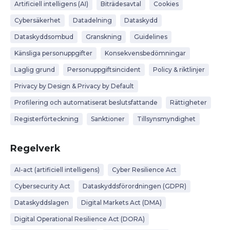
Artificiell intelligens (AI)
Biträdesavtal
Cookies
Cybersäkerhet
Datadelning
Dataskydd
Dataskyddsombud
Granskning
Guidelines
Känsliga personuppgifter
Konsekvensbedömningar
Laglig grund
Personuppgiftsincident
Policy & riktlinjer
Privacy by Design & Privacy by Default
Profilering och automatiserat beslutsfattande
Rättigheter
Registerförteckning
Sanktioner
Tillsynsmyndighet
Regelverk
AI-act (artificiell intelligens)
Cyber Resilience Act
Cybersecurity Act
Dataskyddsförordningen (GDPR)
Dataskyddslagen
Digital Markets Act (DMA)
Digital Operational Resilience Act (DORA)