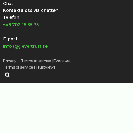
Chat
Kontakta oss via chatten
Telefon
+46 702 16 35 75
E-post
info (@) evertrust.se
Privacy
Terms of service [Evertrust]
Terms of service [Trustview]
Sök