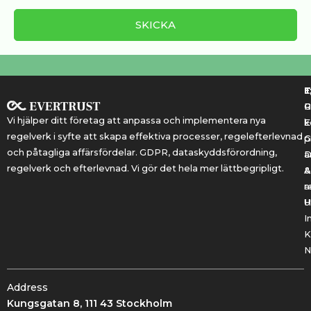
T
T
E
R
P
Vi hjälper ditt företag att anpassa och implementera nya
k
E
regelverk i syfte att skapa effektiva processer, regelefterlevnad
G
p
och påtagliga affärsfördelar. GDPR, dataskyddsförordning,
a
regelverk och efterlevnad. Vi gör det hela mer lättbegripligt.
&
A
r
a
U
H
I
K
N
Address
Kungsgatan 8, 111 43 Stockholm