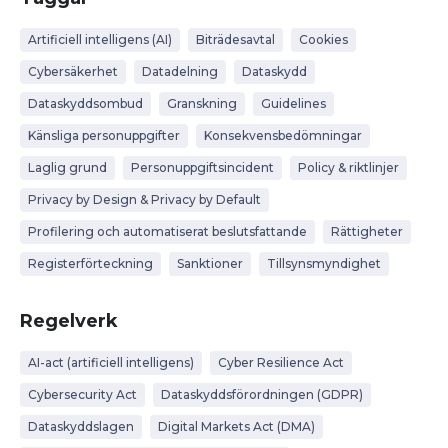
Artificiell intelligens (AI)
Biträdesavtal
Cookies
Cybersäkerhet
Datadelning
Dataskydd
Dataskyddsombud
Granskning
Guidelines
Känsliga personuppgifter
Konsekvensbedömningar
Laglig grund
Personuppgiftsincident
Policy & riktlinjer
Privacy by Design & Privacy by Default
Profilering och automatiserat beslutsfattande
Rättigheter
Registerförteckning
Sanktioner
Tillsynsmyndighet
Regelverk
AI-act (artificiell intelligens)
Cyber Resilience Act
Cybersecurity Act
Dataskyddsförordningen (GDPR)
Dataskyddslagen
Digital Markets Act (DMA)