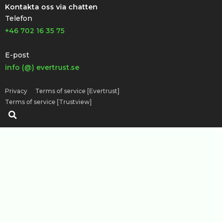
Kontakta oss via chatten
Telefon
+46 702 16 35 75
E-post
info (@) evertrust.se
Privacy
Terms of service [Evertrust]
Terms of service [Trustview]
Sök