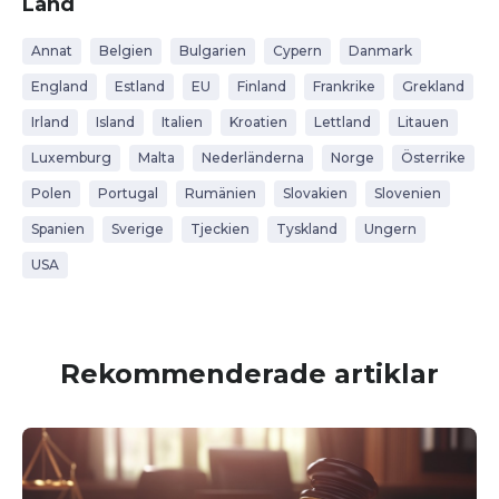
Land
Annat
Belgien
Bulgarien
Cypern
Danmark
England
Estland
EU
Finland
Frankrike
Grekland
Irland
Island
Italien
Kroatien
Lettland
Litauen
Luxemburg
Malta
Nederländerna
Norge
Österrike
Polen
Portugal
Rumänien
Slovakien
Slovenien
Spanien
Sverige
Tjeckien
Tyskland
Ungern
USA
Rekommenderade artiklar