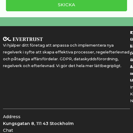
T
T
E
R
P
Vi hjälper ditt företag att anpassa och implementera nya
k
E
regelverk i syfte att skapa effektiva processer, regelefterlevnad
G
p
och påtagliga affärsfördelar. GDPR, dataskyddsförordning,
a
regelverk och efterlevnad. Vi gör det hela mer lättbegripligt.
&
A
r
a
U
H
I
K
N
Address
Kungsgatan 8, 111 43 Stockholm
Chat