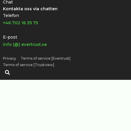
Chat
Kontakta oss via chatten
Telefon
+46 702 16 35 75
E-post
info (@) evertrust.se
Privacy
Terms of service [Evertrust]
Terms of service [Trustview]
Sök