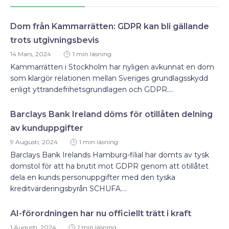
Dom från Kammarrätten: GDPR kan bli gällande
trots utgivningsbevis
14 Mars, 2024
1 min läsning
Kammarrätten i Stockholm har nyligen avkunnat en dom
som klargör relationen mellan Sveriges grundlagsskydd
enligt yttrandefrihetsgrundlagen och GDPR....
Barclays Bank Ireland döms för otillåten delning
av kunduppgifter
9 Augusti, 2024
1 min läsning
Barclays Bank Irelands Hamburg-filial har dömts av tysk
domstol för att ha brutit mot GDPR genom att otillåtet
dela en kunds personuppgifter med den tyska
kreditvärderingsbyrån SCHUFA....
AI-förordningen har nu officiellt trätt i kraft
1 Augusti, 2024
1 min läsning