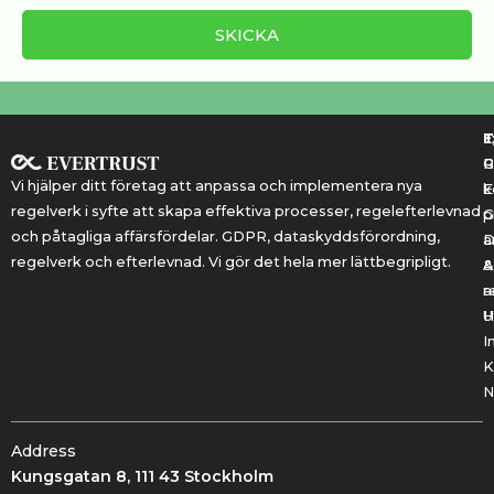
T
T
E
R
P
Vi hjälper ditt företag att anpassa och implementera nya
k
E
regelverk i syfte att skapa effektiva processer, regelefterlevnad
G
p
och påtagliga affärsfördelar. GDPR, dataskyddsförordning,
a
regelverk och efterlevnad. Vi gör det hela mer lättbegripligt.
&
A
r
a
U
H
I
K
N
Address
Kungsgatan 8, 111 43 Stockholm