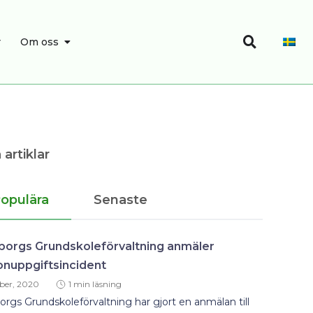
Sök
SÖK
ÖPPNA OM OSS
r
Om oss
 artiklar
opulära
Senaste
borgs Grundskoleförvaltning anmäler
onuppgiftsincident
ber, 2020
1 min läsning
rgs Grundskoleförvaltning har gjort en anmälan till