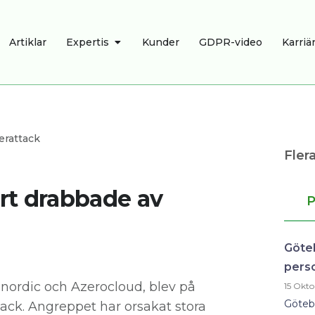
R
ÖPPNA EXPERTIS
Artiklar
Expertis
Kunder
GDPR-video
Karriä
erattack
Flera
rt drabbade av
P
Göte
pers
nordic och Azerocloud, blev på
15 Okto
Götebo
ack. Angreppet har orsakat stora