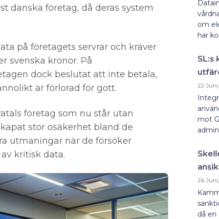
Datain
st danska företag, då deras system
vårdna
om ele
har kon
ta på företagets servrar och kräver
SL:s 
r svenska kronor. På
utfär
agen dock beslutat att inte betala,
22 Juni
nolikt är förlorad för gott.
Integr
använd
atals företag som nu står utan
mot G
r skapat stor osäkerhet bland de
admini
ora utmaningar när de försöker
av kritisk data.
Skell
ansik
26 Juni
Kammar
sankti
då en 