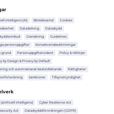
gar
iell intelligens (AI)
Biträdesavtal
Cookies
säkerhet
Datadelning
Dataskydd
skyddsombud
Granskning
Guidelines
iga personuppgifter
Konsekvensbedömningar
g grund
Personuppgiftsincident
Policy & riktlinjer
cy by Design & Privacy by Default
lering och automatiserat beslutsfattande
Rättigheter
terförteckning
Sanktioner
Tillsynsmyndighet
lverk
 (artificiell intelligens)
Cyber Resilience Act
security Act
Dataskyddsförordningen (GDPR)