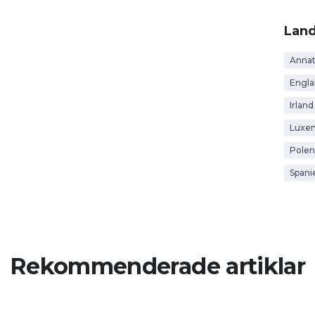
Lan
Anna
Engl
Irland
Luxe
Polen
Spani
Rekommenderade artiklar