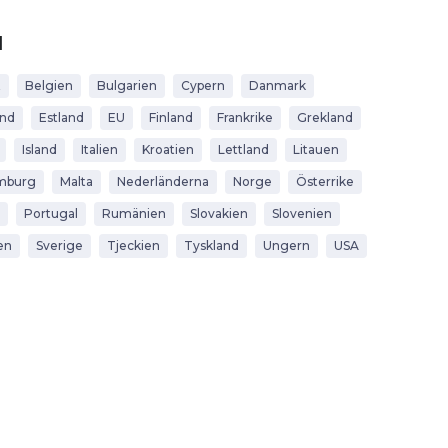
d
t
Belgien
Bulgarien
Cypern
Danmark
and
Estland
EU
Finland
Frankrike
Grekland
Island
Italien
Kroatien
Lettland
Litauen
mburg
Malta
Nederländerna
Norge
Österrike
Portugal
Rumänien
Slovakien
Slovenien
en
Sverige
Tjeckien
Tyskland
Ungern
USA