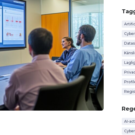
Tag
Artific
Cyber
Data
Känsl
Lagli
Priva
Profi
Regis
Rege
AI-act
Cyber