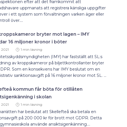
spektionen efter att det framkommit att
dshavare uppmanats att registrera känsliga uppgifter
ver i ett system som förvaltningen varken äger eller
troll över....
kroppskameror bryter mot lagen – IMY
dar 16 miljoner kronor i böter
, 2021
1 min läsning
itetsskyddsmyndigheten (IMY) har fastställt att SL:s
ning av kroppskameror på biljettkontrollanter bryter
DPR. Som en konsekvens har IMY beslutat om en
strativ sanktionsavgift på 16 miljoner kronor mot SL. ...
efteå kommun får böta för otillåten
tsigenkänning i skolan
, 2021
1 min läsning
rätten har beslutat att Skellefteå ska betala en
onsavgift på 200 000 kr för brott mot GDPR. Detta
gymnasieskola använde ansiktsigenkänning....