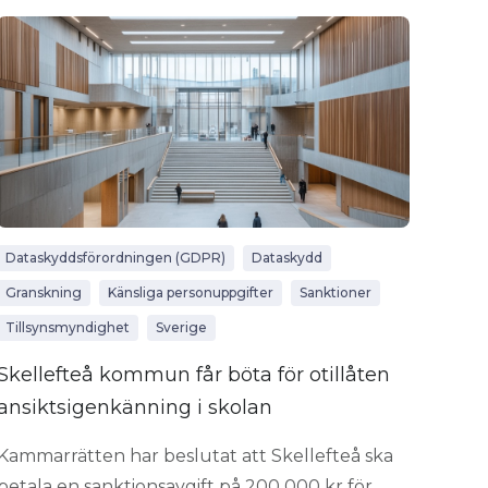
Dataskyddsförordningen (GDPR)
Dataskydd
Granskning
Känsliga personuppgifter
Sanktioner
Tillsynsmyndighet
Sverige
Skellefteå kommun får böta för otillåten
ansiktsigenkänning i skolan
Kammarrätten har beslutat att Skellefteå ska
betala en sanktionsavgift på 200 000 kr för