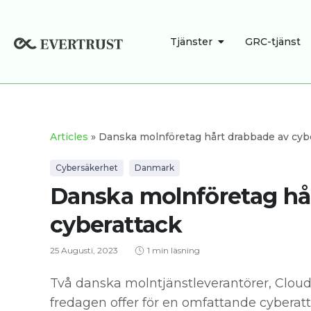
Hoppa
till
ÖPPNA TJÄNSTE
Tjänster
GRC-tjänst
innehåll
Articles
» Danska molnföretag hårt drabbade av cyb
Cybersäkerhet
Danmark
Danska molnföretag hå
cyberattack
25 Augusti, 2023
1 min läsning
Två danska molntjänstleverantörer, Cloud
fredagen offer för en omfattande cyberatt