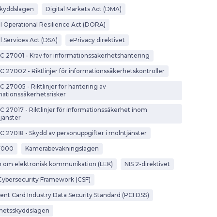
kyddslagen
Digital Markets Act (DMA)
al Operational Resilience Act (DORA)
l Services Act (DSA)
ePrivacy direktivet
EC 27001 - Krav för informationssäkerhetshantering
EC 27002 - Riktlinjer för informationssäkerhetskontroller
C 27005 - Riktlinjer för hantering av
mationssäkerhetsrisker
EC 27017 - Riktlinjer för informationssäkerhet inom
jänster
EC 27018 - Skydd av personuppgifter i molntjänster
7000
Kamerabevakningslagen
 om elektronisk kommunikation (LEK)
NIS 2-direktivet
Cybersecurity Framework (CSF)
nt Card Industry Data Security Standard (PCI DSS)
hetsskyddslagen