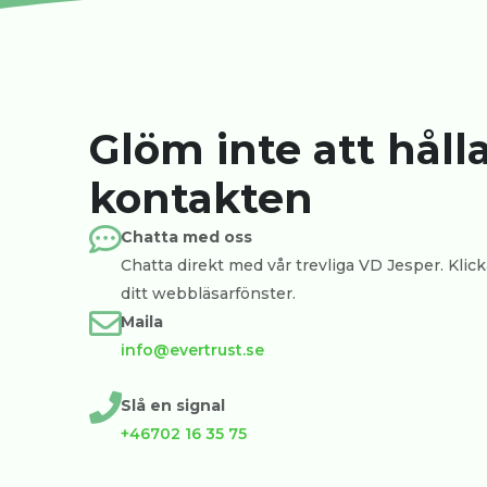
Glöm inte att håll
kontakten
Chatta med oss
Chatta direkt med vår trevliga VD Jesper. Klicka
ditt webbläsarfönster.
Maila
info@evertrust.se
Slå en signal
+46702 16 35 75