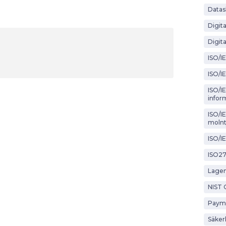
Datas
Digit
Digita
ISO/I
ISO/I
ISO/IE
infor
ISO/I
molnt
ISO/I
ISO2
Lagen
NIST 
Payme
Säker