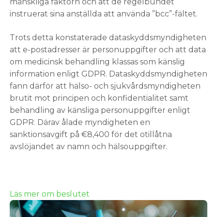
mänskliga faktorn och att de regelbundet
instruerat sina anställda att använda ”bcc”-fältet.
Trots detta konstaterade dataskyddsmyndigheten
att e-postadresser är personuppgifter och att data
om medicinsk behandling klassas som känslig
information enligt GDPR. Dataskyddsmyndigheten
fann därför att hälso- och sjukvårdsmyndigheten
brutit mot principen och konfidentialitet samt
behandling av känsliga personuppgifter enligt
GDPR. Därav ålade myndigheten en
sanktionsavgift på €8,400 för det otillåtna
avslöjandet av namn och hälsouppgifter.
Läs mer om beslutet