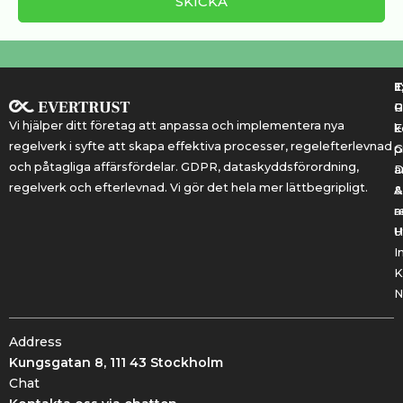
T
T
E
R
P
Vi hjälper ditt företag att anpassa och implementera nya
k
E
regelverk i syfte att skapa effektiva processer, regelefterlevnad
G
p
och påtagliga affärsfördelar. GDPR, dataskyddsförordning,
a
regelverk och efterlevnad. Vi gör det hela mer lättbegripligt.
&
A
r
a
U
H
I
K
N
Address
Kungsgatan 8, 111 43 Stockholm
Chat