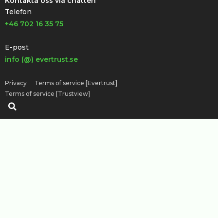
Kontakta oss via chatten
Telefon
+46 702 16 35 75
E-post
info (@) evertrust.se
Privacy
Terms of service [Evertrust]
Terms of service [Trustview]
Sök