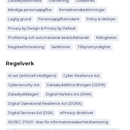
Dataskyddsombud
Granskning
Guidelines
Känsliga personuppgifter
Konsekvensbedömningar
Laglig grund
Personuppgiftsincident
Policy & riktlinjer
Privacy by Design & Privacy by Default
Profilering och automatiserat beslutsfattande
Rättigheter
Registerförteckning
Sanktioner
Tillsynsmyndighet
Regelverk
AI-act (artificiell intelligens)
Cyber Resilience Act
Cybersecurity Act
Dataskyddsförordningen (GDPR)
Dataskyddslagen
Digital Markets Act (DMA)
Digital Operational Resilience Act (DORA)
Digital Services Act (DSA)
ePrivacy direktivet
ISO/IEC 27001 - Krav för informationssäkerhetshantering