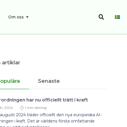
Sök
SÖK
ÖPPNA OM OSS
r
Om oss
 artiklar
opulära
Senaste
rordningen har nu officiellt trätt i kraft
ti, 2024
1 min läsning
augusti 2024 träder officiellt den nya europeiska AI-
ningen i kraft. Det är världens första omfattande