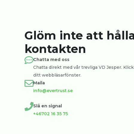
Glöm inte att håll
kontakten
Chatta med oss
Chatta direkt med vår trevliga VD Jesper. Klicka
ditt webbläsarfönster.
Maila
info@evertrust.se
Slå en signal
+46702 16 35 75