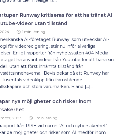
ng av artificiell intelligens....
artupen Runway kritiseras för att ha tränat AI
utube-videor utan tillstånd
, 2024
1 min läsning
merikanska AI-företaget Runway, som utvecklar AI-
ogi för videoredigering, står nu inför allvarliga
elser. Enligt rapporter från nyhetssajten 404 Media
retaget ha använt videor från Youtube för att träna sin
ell, utan att först inhämta tillstånd från
vsrättsinnehavarna. Bevis pekar på att Runway har
 tusentals videoklipp från framstående
llsskapare och stora varumärken. Bland […]...
apar nya möjligheter och risker inom
rsäkerhet
ember, 2023
1 min läsning
rapport från RISE vid namn “AI och cybersäkerhet”
kar de möjligheter och risker som AI medför inom