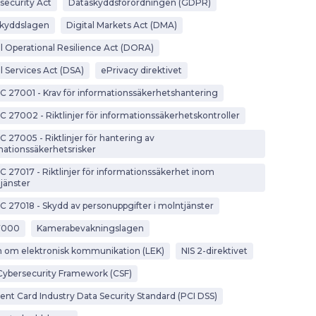
security Act
Dataskyddsförordningen (GDPR)
kyddslagen
Digital Markets Act (DMA)
al Operational Resilience Act (DORA)
l Services Act (DSA)
ePrivacy direktivet
EC 27001 - Krav för informationssäkerhetshantering
EC 27002 - Riktlinjer för informationssäkerhetskontroller
C 27005 - Riktlinjer för hantering av
mationssäkerhetsrisker
EC 27017 - Riktlinjer för informationssäkerhet inom
jänster
EC 27018 - Skydd av personuppgifter i molntjänster
7000
Kamerabevakningslagen
 om elektronisk kommunikation (LEK)
NIS 2-direktivet
Cybersecurity Framework (CSF)
nt Card Industry Data Security Standard (PCI DSS)