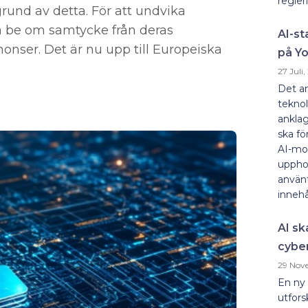
regleri
rund av detta. För att undvika
ja be om samtycke från deras
AI-st
nonser. Det är nu upp till Europeiska
på Yo
27 Juli
Det a
teknol
anklag
ska fö
AI-mod
uppho
använt
innehå
AI sk
cybe
29 Nov
En ny 
utfors