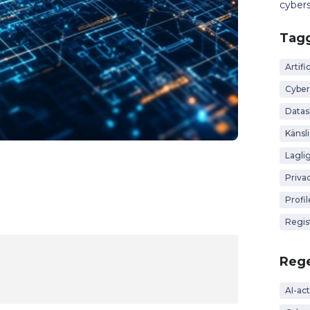
cybers
Tag
Artific
Cyber
Data
Känsl
Lagli
Priva
Profi
Regis
Rege
AI-act