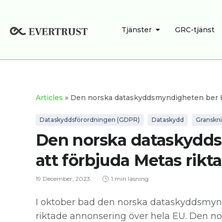
Hoppa
till
ÖPPNA TJÄNSTE
Tjänster
GRC-tjänst
innehåll
Articles
» Den norska dataskyddsmyndigheten ber E
Dataskyddsförordningen (GDPR)
Dataskydd
Granskn
Den norska dataskydd
att förbjuda Metas rik
19 December, 2023
1 min läsning
I oktober bad den norska dataskyddsmynd
riktade annonsering över hela EU. Den 