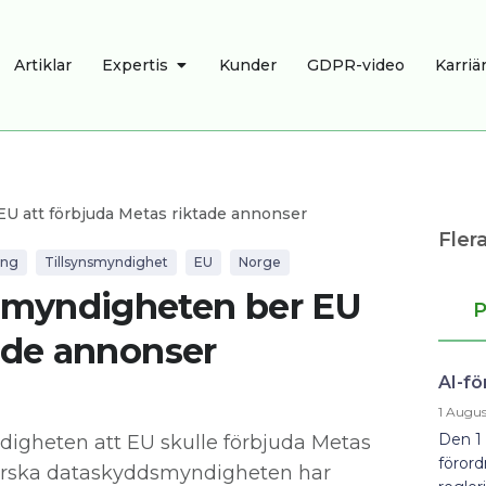
R
ÖPPNA EXPERTIS
Artiklar
Expertis
Kunder
GDPR-video
Karriä
U att förbjuda Metas riktade annonser
Flera
ing
Tillsynsmyndighet
EU
Norge
smyndigheten ber EU
P
tade annonser
AI-fö
1 Augus
Den 1 
igheten att EU skulle förbjuda Metas
förord
norska dataskyddsmyndigheten har