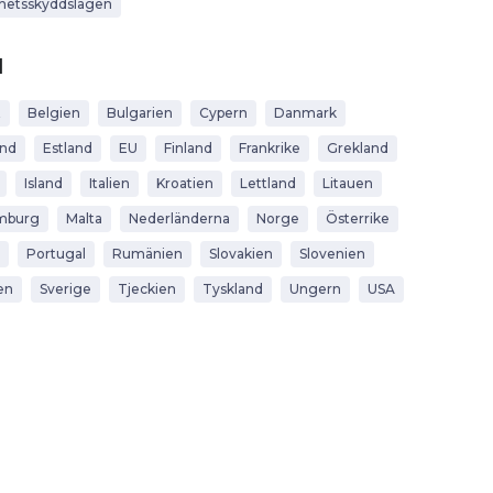
hetsskyddslagen
d
t
Belgien
Bulgarien
Cypern
Danmark
and
Estland
EU
Finland
Frankrike
Grekland
Island
Italien
Kroatien
Lettland
Litauen
mburg
Malta
Nederländerna
Norge
Österrike
Portugal
Rumänien
Slovakien
Slovenien
en
Sverige
Tjeckien
Tyskland
Ungern
USA