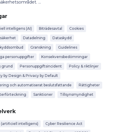
äkerhetsområdet. ...
gar
iell intelligens (AI)
Biträdesavtal
Cookies
säkerhet
Datadelning
Dataskydd
skyddsombud
Granskning
Guidelines
iga personuppgifter
Konsekvensbedömningar
g grund
Personuppgiftsincident
Policy & riktlinjer
cy by Design & Privacy by Default
lering och automatiserat beslutsfattande
Rättigheter
terförteckning
Sanktioner
Tillsynsmyndighet
lverk
 (artificiell intelligens)
Cyber Resilience Act