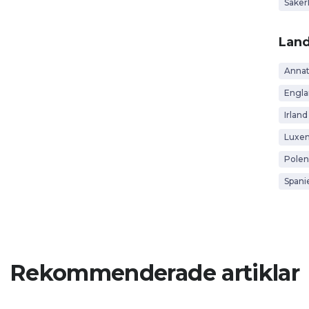
Säker
Lan
Anna
Engl
Irland
Luxe
Polen
Spani
Rekommenderade artiklar