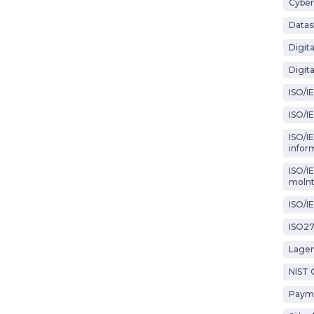
Cyber
Datas
Digit
Digita
ISO/I
ISO/I
ISO/IE
infor
ISO/I
molnt
ISO/I
ISO2
Lagen
NIST 
Payme