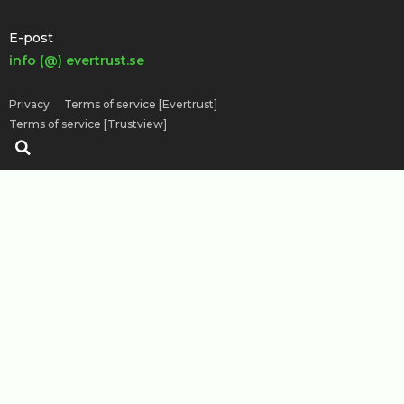
E-post
info (@) evertrust.se
Privacy
Terms of service [Evertrust]
Terms of service [Trustview]
Sök