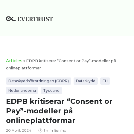
Hoppa
till
innehåll
Articles
» EDPB kritiserar “Consent or Pay”-modeller på
onlineplattformar
Dataskyddsförordningen (GDPR)
Dataskydd
EU
Nederländerna
Tyskland
EDPB kritiserar “Consent or
Pay”-modeller på
onlineplattformar
20 April, 2024
1 min läsning