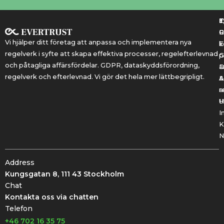
T
T
E
R
P
Vi hjälper ditt företag att anpassa och implementera nya
k
E
regelverk i syfte att skapa effektiva processer, regelefterlevnad
G
p
och påtagliga affärsfördelar. GDPR, dataskyddsförordning,
a
regelverk och efterlevnad. Vi gör det hela mer lättbegripligt.
&
A
r
a
U
H
I
K
N
Address
Kungsgatan 8, 111 43 Stockholm
Chat
Kontakta oss via chatten
Telefon
+46 702 16 35 75