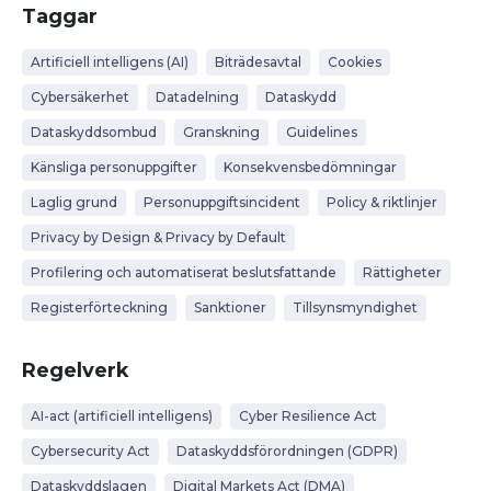
Taggar
Artificiell intelligens (AI)
Biträdesavtal
Cookies
Cybersäkerhet
Datadelning
Dataskydd
Dataskyddsombud
Granskning
Guidelines
Känsliga personuppgifter
Konsekvensbedömningar
Laglig grund
Personuppgiftsincident
Policy & riktlinjer
Privacy by Design & Privacy by Default
Profilering och automatiserat beslutsfattande
Rättigheter
Registerförteckning
Sanktioner
Tillsynsmyndighet
Regelverk
AI-act (artificiell intelligens)
Cyber Resilience Act
Cybersecurity Act
Dataskyddsförordningen (GDPR)
Dataskyddslagen
Digital Markets Act (DMA)