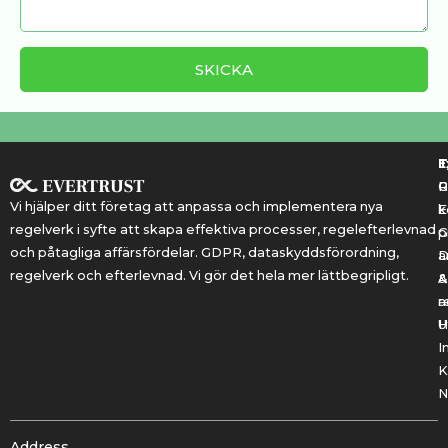
T
T
E
R
P
Vi hjälper ditt företag att anpassa och implementera nya
k
E
regelverk i syfte att skapa effektiva processer, regelefterlevnad
G
p
och påtagliga affärsfördelar. GDPR, dataskyddsförordning,
a
regelverk och efterlevnad. Vi gör det hela mer lättbegripligt.
&
A
r
a
U
H
I
K
N
Address