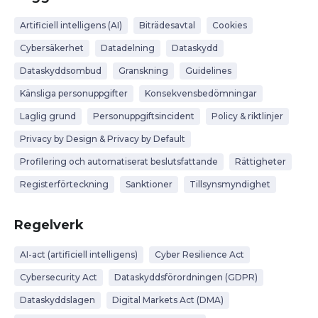
Artificiell intelligens (AI)
Biträdesavtal
Cookies
Cybersäkerhet
Datadelning
Dataskydd
Dataskyddsombud
Granskning
Guidelines
Känsliga personuppgifter
Konsekvensbedömningar
Laglig grund
Personuppgiftsincident
Policy & riktlinjer
Privacy by Design & Privacy by Default
Profilering och automatiserat beslutsfattande
Rättigheter
Registerförteckning
Sanktioner
Tillsynsmyndighet
Regelverk
AI-act (artificiell intelligens)
Cyber Resilience Act
Cybersecurity Act
Dataskyddsförordningen (GDPR)
Dataskyddslagen
Digital Markets Act (DMA)