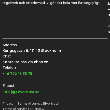
regelverk och efterlevnad. Vi gör det hela mer lättbegripligt.
&
A
r
a
U
H
I
K
N
Address
Kungsgatan 8, 111 43 Stockholm
Chat
Kontakta oss via chatten
Telefon
+46 702 16 35 75
E-post
info (@) evertrust.se
Privacy
Terms of service [Evertrust]
Terms of service [Trustview]