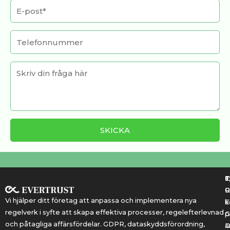
T
T
E
R
P
Vi hjälper ditt företag att anpassa och implementera nya
k
E
regelverk i syfte att skapa effektiva processer, regelefterlevnad
G
p
och påtagliga affärsfördelar. GDPR, dataskyddsförordning,
a