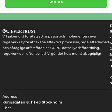
T
T
E
R
P
Vi hjälper ditt företag att anpassa och implementera nya
k
E
regelverk i syfte att skapa effektiva processer, regelefterlevnad
G
p
och påtagliga affärsfördelar. GDPR, dataskyddsförordning,
a
regelverk och efterlevnad. Vi gör det hela mer lättbegripligt.
&
A
r
a
U
H
I
K
N
Address
Kungsgatan 8, 111 43 Stockholm
Chat