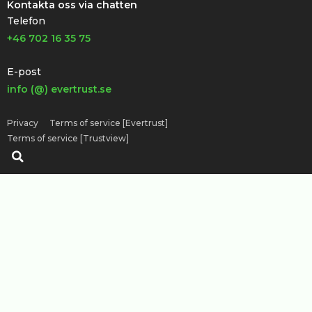
Kontakta oss via chatten
Telefon
+46 702 16 35 75
E-post
info (@) evertrust.se
Privacy
Terms of service [Evertrust]
Terms of service [Trustview]
Sök