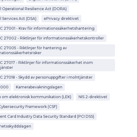
al Operational Resilience Act (DORA)
l Services Act (DSA)
ePrivacy direktivet
EC 27001 - Krav för informationssäkerhetshantering
EC 27002 - Riktlinjer för informationssäkerhetskontroller
C 27005 - Riktlinjer för hantering av
mationssäkerhetsrisker
EC 27017 - Riktlinjer för informationssäkerhet inom
jänster
EC 27018 - Skydd av personuppgifter i molntjänster
7000
Kamerabevakningslagen
 om elektronisk kommunikation (LEK)
NIS 2-direktivet
Cybersecurity Framework (CSF)
nt Card Industry Data Security Standard (PCI DSS)
hetsskyddslagen