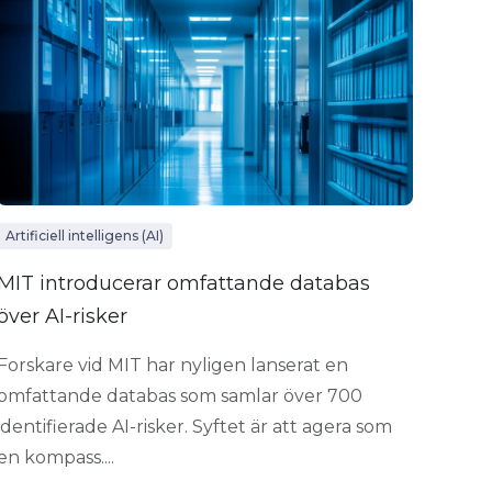
Artificiell intelligens (AI)
MIT introducerar omfattande databas
över AI-risker
Forskare vid MIT har nyligen lanserat en
omfattande databas som samlar över 700
identifierade AI-risker. Syftet är att agera som
en kompass....