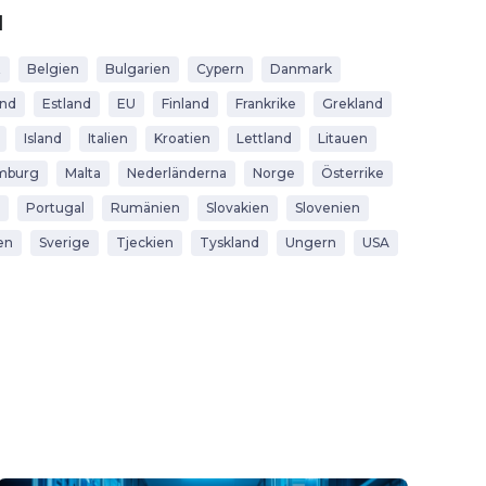
d
t
Belgien
Bulgarien
Cypern
Danmark
and
Estland
EU
Finland
Frankrike
Grekland
Island
Italien
Kroatien
Lettland
Litauen
mburg
Malta
Nederländerna
Norge
Österrike
Portugal
Rumänien
Slovakien
Slovenien
en
Sverige
Tjeckien
Tyskland
Ungern
USA