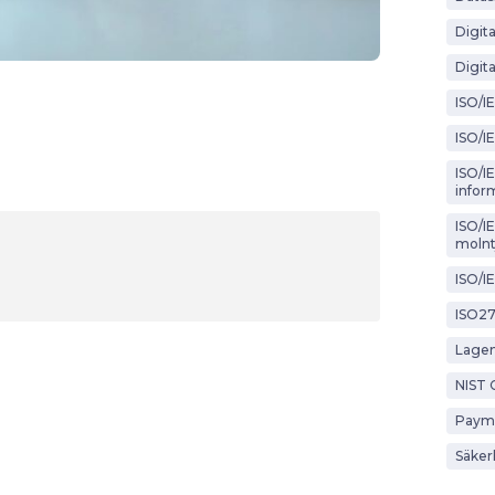
Digit
Digita
ISO/I
ISO/I
ISO/IE
infor
ISO/I
molnt
ISO/I
ISO2
Lagen
NIST 
Payme
Säker