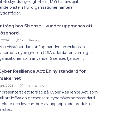
itetsskyddsmyndigheten (IMY) har avslöjat
nde brister i hur organisationer hanterar
yddsfrågor....
ntrång hos Sisense – kunder uppmanas att
 lösenord
l, 2024
1 min läsning
ett misstänkt dataintrång har den amerikanska
äkerhetsmyndigheten CISA utfärdat en varning till
rganisationer som använder Sisenses tjänster....
Cyber Resilience Act: En ny standard för
rsäkerhet
ari, 2023
1 min läsning
 presenterat ett förslag på Cyber Resilience Act, som
 till att införa en gemensam cybersäkerhetsstandard
llverkare och leverantörer av uppkopplade produkter
nster....