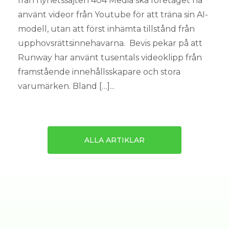
från nyhetssajten 404 Media ska företaget ha
använt videor från Youtube för att träna sin AI-
modell, utan att först inhämta tillstånd från
upphovsrättsinnehavarna. Bevis pekar på att
Runway har använt tusentals videoklipp från
framstående innehållsskapare och stora
varumärken. Bland […]...
ALLA ARTIKLAR