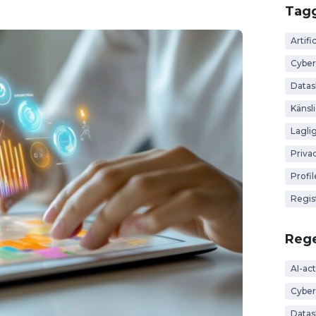
Tag
Artific
Cyber
Data
Känsl
Lagli
Priva
Profi
Regis
Rege
AI-act
Cyber
Datas