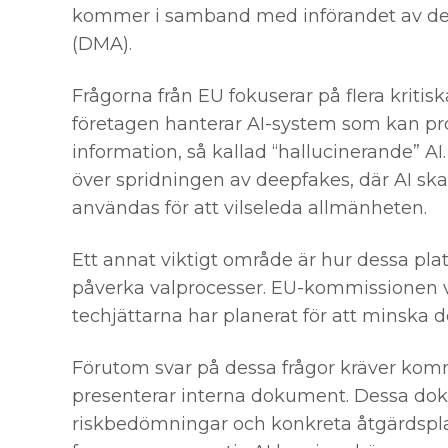
kommer i samband med införandet av de
(DMA).
Frågorna från EU fokuserar på flera kriti
företagen hanterar AI-system som kan pro
information, så kallad “hallucinerande” 
över spridningen av deepfakes, där AI skap
användas för att vilseleda allmänheten.
Ett annat viktigt område är hur dessa pla
påverka valprocesser. EU-kommissionen vi
techjättarna har planerat för att minska d
Förutom svar på dessa frågor kräver kom
presenterar interna dokument. Dessa do
riskbedömningar och konkreta åtgärdsplan