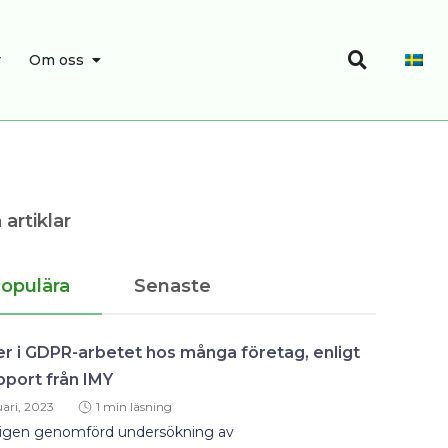
Sök
SÖK
ÖPPNA OM OSS
r
Om oss
 artiklar
opulära
Senaste
er i GDPR-arbetet hos många företag, enligt
pport från IMY
ari, 2023
1 min läsning
ligen genomförd undersökning av