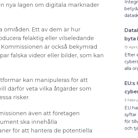
Integr
n nya lagen om digitala marknader
betyda
datask
ska områden. Ett av dem är hur
Datai
ducera felaktig eller vilseledande
byta
AI. Kommissionen är också bekymrad
13 Apri
ar falska videor eller bilder, som kan
Efter 
cybers
alla o
ttformar kan manipuleras för att
EU:s 
ll därför veta vilka åtgärder som
cybe
essa risker.
3 Febru
EU har
missionen även att företagen
syftar
kument ska innehålla
för ti
och tjä
er för att hantera de potentiella