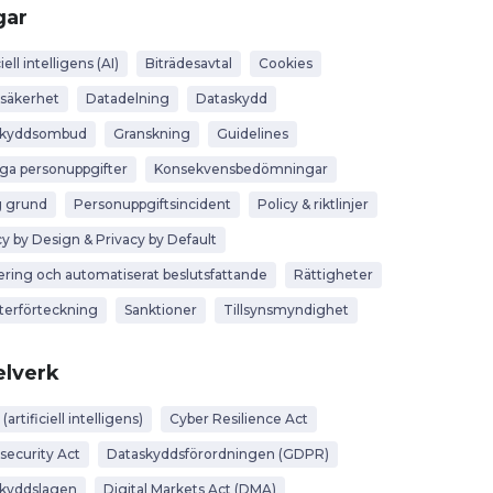
gar
iell intelligens (AI)
Biträdesavtal
Cookies
säkerhet
Datadelning
Dataskydd
skyddsombud
Granskning
Guidelines
iga personuppgifter
Konsekvensbedömningar
g grund
Personuppgiftsincident
Policy & riktlinjer
cy by Design & Privacy by Default
lering och automatiserat beslutsfattande
Rättigheter
terförteckning
Sanktioner
Tillsynsmyndighet
lverk
 (artificiell intelligens)
Cyber Resilience Act
security Act
Dataskyddsförordningen (GDPR)
kyddslagen
Digital Markets Act (DMA)