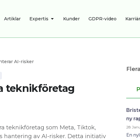
R
ÖPPNA EXPERTIS
Artiklar
Expertis
Kunder
GDPR-video
Karriä
terar AI-risker
Flera
a teknikföretag
P
Brist
ny ra
ora teknikföretag som Meta, Tiktok,
28 Janu
En ny
hantering av AI-risker. Detta initiativ