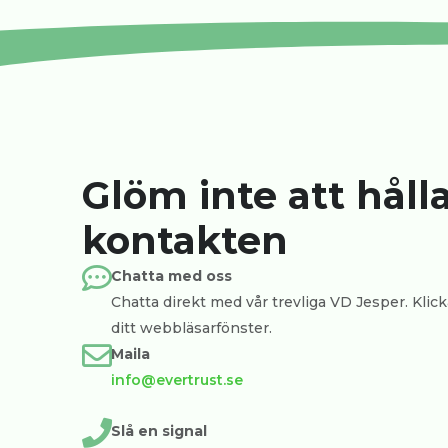
Glöm inte att håll
kontakten
Chatta med oss
Chatta direkt med vår trevliga VD Jesper. Klicka
ditt webbläsarfönster.
Maila
info@evertrust.se
Slå en signal