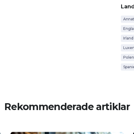
Lan
Anna
Engl
Irland
Luxe
Polen
Spani
Rekommenderade artiklar