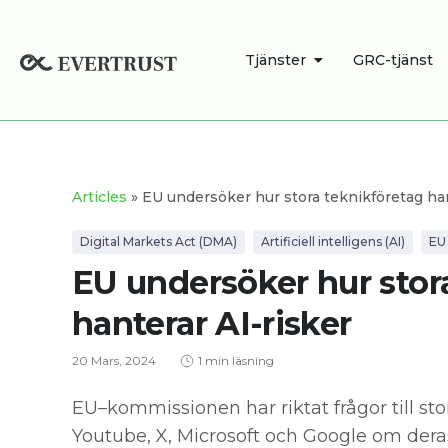
Hoppa
till
ÖPPNA TJÄNSTE
Tjänster
GRC-tjänst
innehåll
Articles
» EU undersöker hur stora teknikföretag han
Digital Markets Act (DMA)
Artificiell intelligens (AI)
EU
EU undersöker hur stor
hanterar AI-risker
20 Mars, 2024
1 min läsning
EU–kommissionen har riktat frågor till st
Youtube, X, Microsoft och Google om deras 