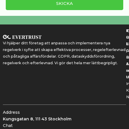
T
T
E
R
P
Vi hjälper ditt företag att anpassa och implementera nya
k
E
regelverk i syfte att skapa effektiva processer, regelefterlevnad
G
p
och påtagliga affärsfördelar. GDPR, dataskyddsförordning,
a
regelverk och efterlevnad. Vi gör det hela mer lättbegripligt.
&
A
r
a
U
H
I
K
N
Address
Kungsgatan 8, 111 43 Stockholm
Chat