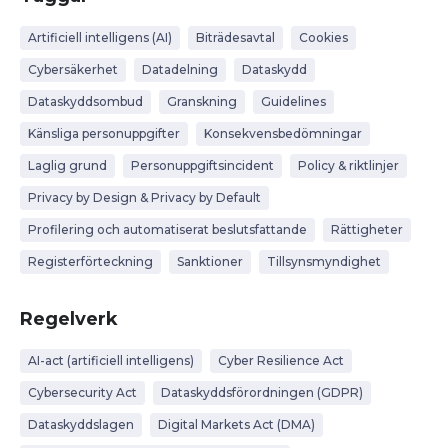
Artificiell intelligens (AI)
Biträdesavtal
Cookies
Cybersäkerhet
Datadelning
Dataskydd
Dataskyddsombud
Granskning
Guidelines
Känsliga personuppgifter
Konsekvensbedömningar
Laglig grund
Personuppgiftsincident
Policy & riktlinjer
Privacy by Design & Privacy by Default
Profilering och automatiserat beslutsfattande
Rättigheter
Registerförteckning
Sanktioner
Tillsynsmyndighet
Regelverk
AI-act (artificiell intelligens)
Cyber Resilience Act
Cybersecurity Act
Dataskyddsförordningen (GDPR)
Dataskyddslagen
Digital Markets Act (DMA)