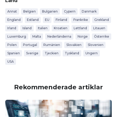
Land
Annat
Belgien
Bulgarien
Cypern
Danmark
England
Estland
EU
Finland
Frankrike
Grekland
Irland
Island
Italien
Kroatien
Lettland
Litauen
Luxemburg
Malta
Nederländerna
Norge
Österrike
Polen
Portugal
Rumänien
Slovakien
Slovenien
Spanien
Sverige
Tjeckien
Tyskland
Ungern
USA
Rekommenderade artiklar