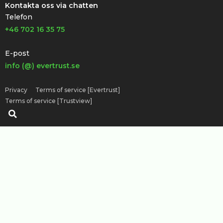
Kontakta oss via chatten
Telefon
+46 702 16 35 75
E-post
info (@) evertrust.se
Privacy
Terms of service [Evertrust]
Terms of service [Trustview]
Sök