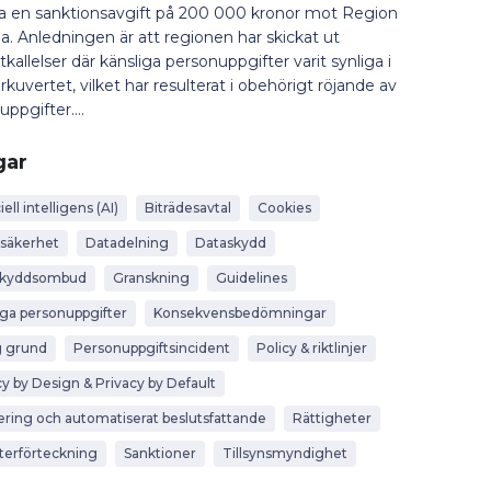
da en sanktionsavgift på 200 000 kronor mot Region
a. Anledningen är att regionen har skickat ut
tkallelser där känsliga personuppgifter varit synliga i
rkuvertet, vilket har resulterat i obehörigt röjande av
uppgifter....
gar
iell intelligens (AI)
Biträdesavtal
Cookies
säkerhet
Datadelning
Dataskydd
skyddsombud
Granskning
Guidelines
iga personuppgifter
Konsekvensbedömningar
g grund
Personuppgiftsincident
Policy & riktlinjer
cy by Design & Privacy by Default
lering och automatiserat beslutsfattande
Rättigheter
terförteckning
Sanktioner
Tillsynsmyndighet