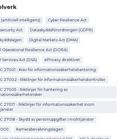
lverk
 (artificiell intelligens)
Cyber Resilience Act
security Act
Dataskyddsförordningen (GDPR)
kyddslagen
Digital Markets Act (DMA)
al Operational Resilience Act (DORA)
l Services Act (DSA)
ePrivacy direktivet
EC 27001 - Krav för informationssäkerhetshantering
EC 27002 - Riktlinjer för informationssäkerhetskontroller
C 27005 - Riktlinjer för hantering av
mationssäkerhetsrisker
EC 27017 - Riktlinjer för informationssäkerhet inom
jänster
EC 27018 - Skydd av personuppgifter i molntjänster
7000
Kamerabevakningslagen