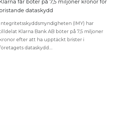
Klarna får böter på 7,5 miljoner kronor för
bristande dataskydd
Integritetsskyddsmyndigheten (IMY) har
tilldelat Klarna Bank AB böter på 7,5 miljoner
kronor efter att ha upptäckt brister i
företagets dataskydd....