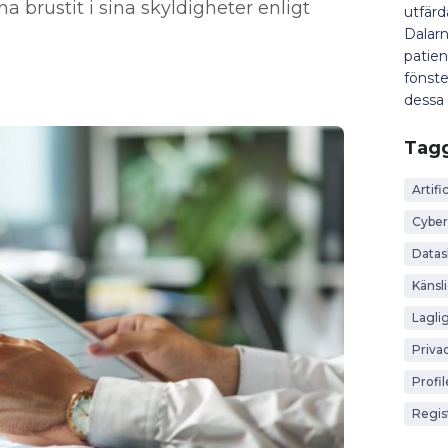
a brustit i sina skyldigheter enligt
utfär
Dalarn
patien
fönste
dessa 
Tag
Artific
Cyber
Data
Känsl
Lagli
Priva
Profi
Regis