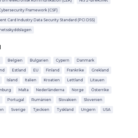
 om elektronisk kommunikation (LEK)
NIS 2-direktivet
Cybersecurity Framework (CSF)
nt Card Industry Data Security Standard (PCI DSS)
hetsskyddslagen
d
t
Belgien
Bulgarien
Cypern
Danmark
and
Estland
EU
Finland
Frankrike
Grekland
Island
Italien
Kroatien
Lettland
Litauen
mburg
Malta
Nederländerna
Norge
Österrike
Portugal
Rumänien
Slovakien
Slovenien
en
Sverige
Tjeckien
Tyskland
Ungern
USA