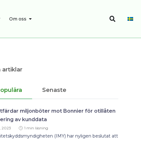
Sök
SÖK
ÖPPNA OM OSS
r
Om oss
 artiklar
opulära
Senaste
tfärdar miljonböter mot Bonnier för otillåten
lering av kunddata
, 2023
1 min läsning
itetskyddsmyndigheten (IMY) har nyligen beslutat att