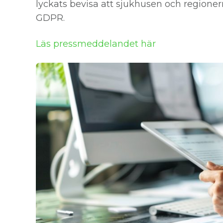
lyckats bevisa att sjukhusen och regionern
GDPR.
Läs pressmeddelandet här