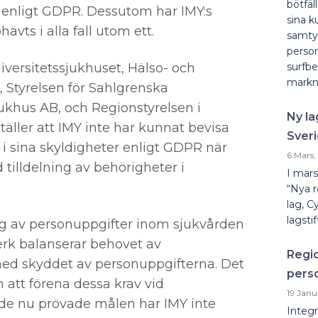
bötfäl
r enligt GDPR. Dessutom har IMY:s
sina 
vts i alla fall utom ett.
samtyc
person
niversitetssjukhuset, Hälso- och
surfbe
markna
 Styrelsen för Sahlgrenska
jukhus AB, och Regionstyrelsen i
Ny la
äller att IMY inte har kunnat bevisa
Sveri
 i sina skyldigheter enligt GDPR när
6 Mars,
d tilldelning av behörigheter i
I mars
“Nya r
lag, 
lagsti
ng av personuppgifter inom sjukvården
erk balanserar behovet av
Regio
med skyddet av personuppgifterna. Det
pers
 att förena dessa krav vid
19 Janu
 de nu prövade målen har IMY inte
Integr