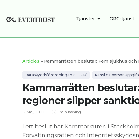
Hoppa
till
ÖPPNA TJÄNSTE
Tjänster
GRC-tjänst
innehåll
Articles
» Kammarrätten beslutar: Fem sjukhus och r
Dataskyddsförordningen (GDPR)
Känsliga personuppgift
Kammarrätten beslutar
regioner slipper sankti
17 Maj, 2022
1 min läsning
I ett beslut har Kammarrätten i Stockhol
Förvaltningsrätten och Integritetsskydd