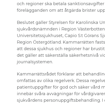
och regioner ska betala sanktionsavgifte
förelägganden om att åtgärda brister upphä
Beslutet gäller Styrelsen för Karolinska U
sjukvårdsnämnden i Region Västerbotten,
Universitetssjukhuset, Capio S:t Görans S
Region Östergötland. Kammarrätten fastst
att dessa sjukhus och regioner har brustit
det gäller att säkerställa säkerhetsnivå vi
journalsystemen.
Kammarrättsrådet förklarar att behandli
omfattas av olika regelverk. Dessa regelv
patientuppgifter för god och säker vård 
innebär svåra avvägningar för vårdgivaren
sjukvårdens personuppgiftsbehandling. I