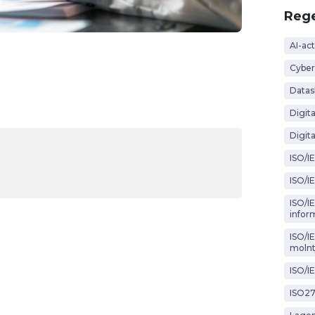
Rege
AI-act
Cyber
Datas
Digit
Digita
ISO/I
ISO/I
ISO/IE
infor
ISO/I
molnt
ISO/I
ISO2