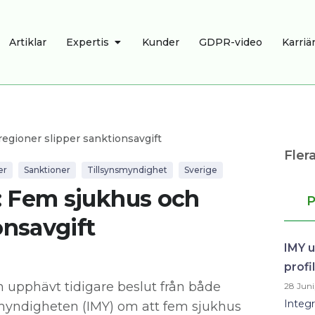
R
ÖPPNA EXPERTIS
Artiklar
Expertis
Kunder
GDPR-video
Karriä
egioner slipper sanktionsavgift
Flera
er
Sanktioner
Tillsynsmyndighet
Sverige
: Fem sjukhus och
P
onsavgift
IMY u
profi
m upphävt tidigare beslut från både
28 Juni
Integr
smyndigheten (IMY) om att fem sjukhus