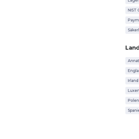
Lagen
NIST 
Payme
Säker
Lan
Anna
Engl
Irland
Luxe
Polen
Spani