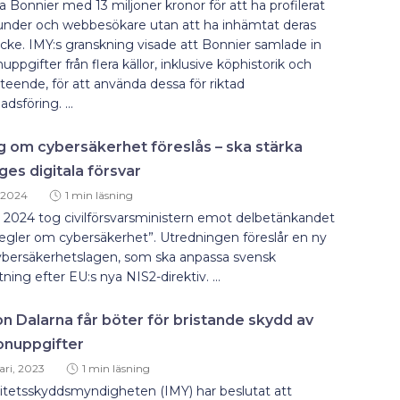
la Bonnier med 13 miljoner kronor för att ha profilerat
kunder och webbesökare utan att ha inhämtat deras
ke. IMY:s granskning visade att Bonnier samlade in
uppgifter från flera källor, inklusive köphistorik och
teende, för att använda dessa för riktad
dsföring. ...
g om cybersäkerhet föreslås – ska stärka
ges digitala försvar
 2024
1 min läsning
 2024 tog civilförsvarsministern emot delbetänkandet
egler om cybersäkerhet”. Utredningen föreslår en ny
Cybersäkerhetslagen, som ska anpassa svensk
ftning efter EU:s nya NIS2-direktiv. ...
n Dalarna får böter för bristande skydd av
onuppgifter
ari, 2023
1 min läsning
itetsskyddsmyndigheten (IMY) har beslutat att