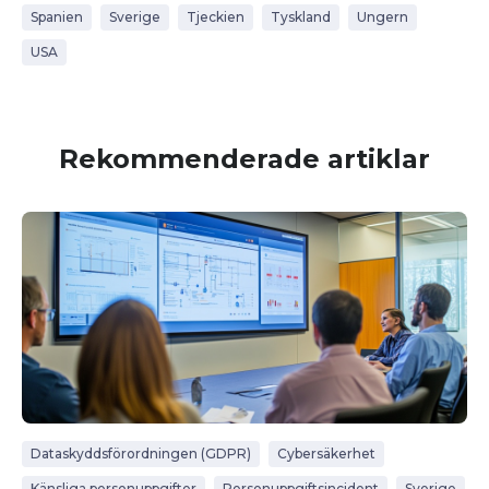
Spanien
Sverige
Tjeckien
Tyskland
Ungern
USA
Rekommenderade artiklar
Dataskyddsförordningen (GDPR)
Cybersäkerhet
Känsliga personuppgifter
Personuppgiftsincident
Sverige