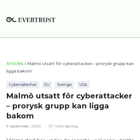
Hoppa
till
innehåll
Articles
» Malmö utsatt för cyberattacker – prorysk grupp kan
ligga bakom
Cybersäkerhet
EU
Sverige
USA
Malmö utsatt för cyberattacker
– prorysk grupp kan ligga
bakom
9 September, 2024
1 min läsning