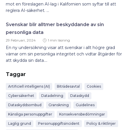
mot en föreslagen AI-lag i Kalifornien som syftar till att
reglera AI-säkerhet. ...
Svenskar blir alltmer beskyddande av sin
personliga data
29 Februari, 2024
1 min läsning
En ny undersökning visar att svenskar i allt högre grad
värnar om sin personliga integritet och vidtar åtgärder för
att skydda sin data....
Taggar
Artificiell intelligens (AI)
Biträdesavtal
Cookies
Cybersäkerhet
Datadelning
Dataskydd
Dataskyddsombud
Granskning
Guidelines
Känsliga personuppgifter
Konsekvensbedömningar
Laglig grund
Personuppgiftsincident
Policy & riktlinjer