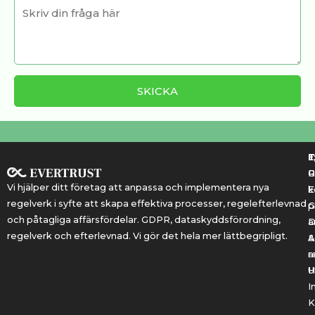
T
T
E
R
P
Vi hjälper ditt företag att anpassa och implementera nya
k
E
regelverk i syfte att skapa effektiva processer, regelefterlevnad
G
p
och påtagliga affärsfördelar. GDPR, dataskyddsförordning,
a
regelverk och efterlevnad. Vi gör det hela mer lättbegripligt.
&
A
r
a
U
H
I
K