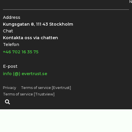
N
Address
Kungsgatan 8, 111 43 Stockholm
Chat
Kontakta oss via chatten
Telefon
+46 702 16 35 75
E-post
info (@) evertrust.se
Privacy
Terms of service [Evertrust]
Terms of service [Trustview]
Sök