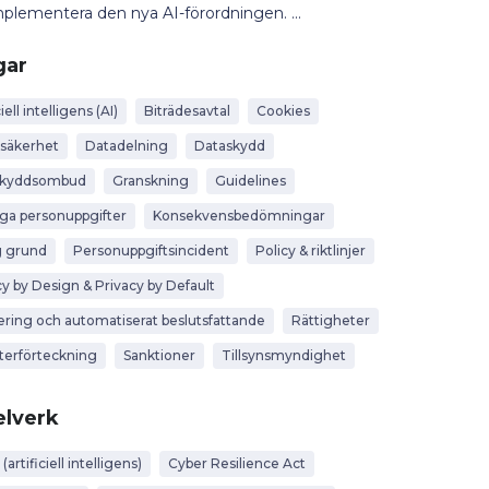
plementera den nya AI-förordningen. ...
gar
iell intelligens (AI)
Biträdesavtal
Cookies
säkerhet
Datadelning
Dataskydd
skyddsombud
Granskning
Guidelines
iga personuppgifter
Konsekvensbedömningar
g grund
Personuppgiftsincident
Policy & riktlinjer
cy by Design & Privacy by Default
lering och automatiserat beslutsfattande
Rättigheter
terförteckning
Sanktioner
Tillsynsmyndighet
lverk
 (artificiell intelligens)
Cyber Resilience Act