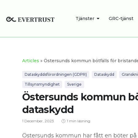
Hoppa
till
ÖPPNA TJÄNSTE
Tjänster
GRC-tjänst
innehåll
Articles
» Östersunds kommun bötfälls för bristand
Dataskyddsförordningen (GDPR)
Dataskydd
Granskn
Tillsynsmyndighet
Sverige
Östersunds kommun bötf
dataskydd
1 December, 2023
1 min läsning
Östersunds kommun har fått en böter på