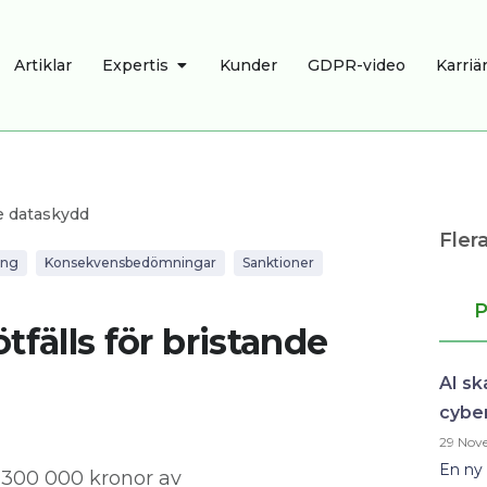
R
ÖPPNA EXPERTIS
Artiklar
Expertis
Kunder
GDPR-video
Karriä
e dataskydd
Flera
ing
Konsekvensbedömningar
Sanktioner
P
älls för bristande
AI sk
cybe
29 Nov
En ny 
 300 000 kronor av