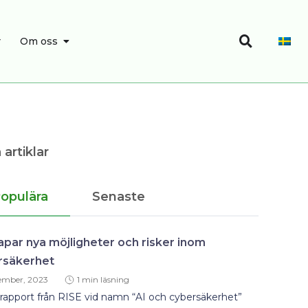
Sök
SÖK
ÖPPNA OM OSS
r
Om oss
 artiklar
opulära
Senaste
apar nya möjligheter och risker inom
rsäkerhet
ember, 2023
1 min läsning
rapport från RISE vid namn “AI och cybersäkerhet”