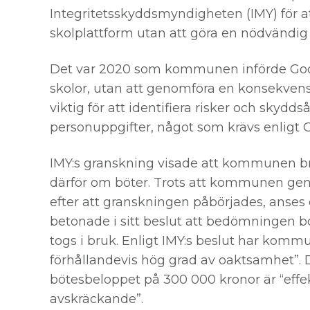
Integritetsskyddsmyndigheten (IMY) för at
skolplattform utan att göra en nödvändi
Det var 2020 som kommunen införde Goo
skolor, utan att genomföra en konsekv
viktig för att identifiera risker och skyd
personuppgifter, något som krävs enligt
IMY:s granskning visade att kommunen bru
därför om böter. Trots att kommunen g
efter att granskningen påbörjades, anses de
betonade i sitt beslut att bedömningen b
togs i bruk. Enligt IMY:s beslut har komm
förhållandevis hög grad av oaktsamhet”. 
bötesbeloppet på 300 000 kronor är “effek
avskräckande”.