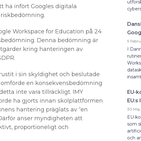
utfors
t ha infört Googles digitala
cybers
g riskbedömning.
Dansk
gle Workspace for Education på 24
Goog
ensbedömning. Denna bedömning är
9 Febru
dsåtgärder kring hanteringen av
I Danm
rutin
 GDPR.
Works
datask
stit i sin skyldighet och beslutade
insaml
enomförde en konsekvensbedömning
tta inte vara tillräckligt. IMY
EU-ko
orde ha gjorts innan skolplattformen
EU:s 
unens hantering präglats av “en
30 Maj
EU-kom
Därför anser myndigheten att
som sk
tivt, proportioneligt och
artifi
och an