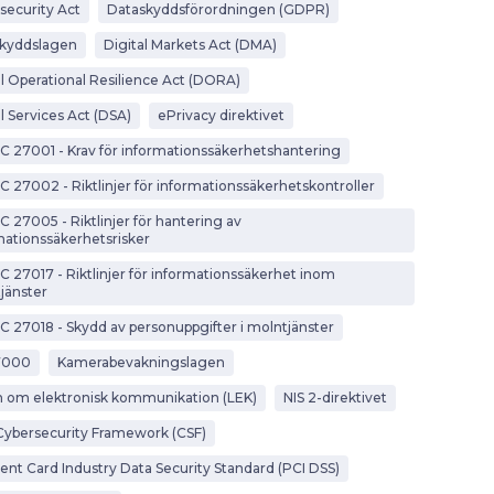
security Act
Dataskyddsförordningen (GDPR)
kyddslagen
Digital Markets Act (DMA)
al Operational Resilience Act (DORA)
l Services Act (DSA)
ePrivacy direktivet
EC 27001 - Krav för informationssäkerhetshantering
EC 27002 - Riktlinjer för informationssäkerhetskontroller
C 27005 - Riktlinjer för hantering av
mationssäkerhetsrisker
EC 27017 - Riktlinjer för informationssäkerhet inom
jänster
EC 27018 - Skydd av personuppgifter i molntjänster
7000
Kamerabevakningslagen
 om elektronisk kommunikation (LEK)
NIS 2-direktivet
Cybersecurity Framework (CSF)
nt Card Industry Data Security Standard (PCI DSS)