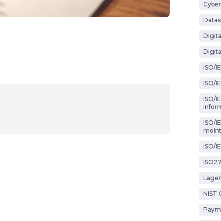
Cyber
Datas
Digit
Digita
ISO/I
ISO/I
ISO/IE
infor
ISO/I
molnt
ISO/I
ISO2
Lagen
NIST 
Payme