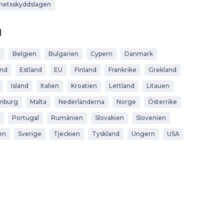
hetsskyddslagen
d
t
Belgien
Bulgarien
Cypern
Danmark
and
Estland
EU
Finland
Frankrike
Grekland
Island
Italien
Kroatien
Lettland
Litauen
mburg
Malta
Nederländerna
Norge
Österrike
Portugal
Rumänien
Slovakien
Slovenien
en
Sverige
Tjeckien
Tyskland
Ungern
USA