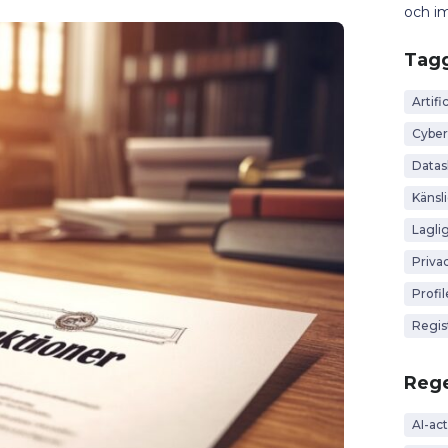
och im
Tag
Artific
Cyber
Data
Känsl
Lagli
Priva
Profi
Regis
Rege
AI-act