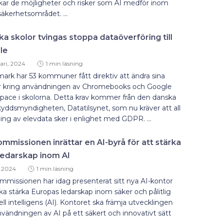
kar de möjligheter och risker som AI medför inom
äkerhetsområdet. ...
a skolor tvingas stoppa dataöverföring till
le
ari, 2024
1 min läsning
ark har 53 kommuner fått direktiv att ändra sina
er kring användningen av Chromebooks och Google
pace i skolorna. Detta krav kommer från den danska
yddsmyndigheten, Datatilsynet, som nu kräver att all
ing av elevdata sker i enlighet med GDPR. ...
mmissionen inrättar en AI-byrå för att stärka
ledarskap inom AI
, 2024
1 min läsning
missionen har idag presenterat sitt nya AI-kontor
a stärka Europas ledarskap inom säker och pålitlig
ciell intelligens (AI). Kontoret ska främja utvecklingen
vändningen av AI på ett säkert och innovativt sätt