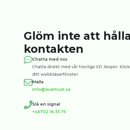
Glöm inte att håll
kontakten
Chatta med oss
Chatta direkt med vår trevliga VD Jesper. Klicka
ditt webbläsarfönster.
Maila
info@evertrust.se
Slå en signal
+46702 16 35 75