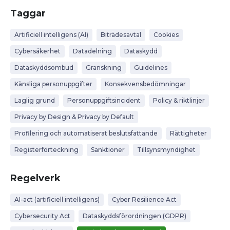
Taggar
Artificiell intelligens (AI)
Biträdesavtal
Cookies
Cybersäkerhet
Datadelning
Dataskydd
Dataskyddsombud
Granskning
Guidelines
Känsliga personuppgifter
Konsekvensbedömningar
Laglig grund
Personuppgiftsincident
Policy & riktlinjer
Privacy by Design & Privacy by Default
Profilering och automatiserat beslutsfattande
Rättigheter
Registerförteckning
Sanktioner
Tillsynsmyndighet
Regelverk
AI-act (artificiell intelligens)
Cyber Resilience Act
Cybersecurity Act
Dataskyddsförordningen (GDPR)