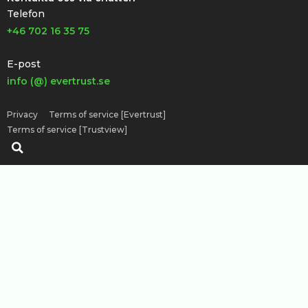
Telefon
+46 702 16 35 75
E-post
info (@) evertrust.se
Privacy
Terms of service [Evertrust]
Terms of service [Trustview]
Sök