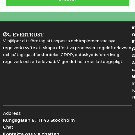
T
T
E
R
P
Vi hjälper ditt företag att anpassa och implementera nya
k
E
regelverk i syfte att skapa effektiva processer, regelefterlevnad
G
p
och påtagliga affärsfördelar. GDPR, dataskyddsförordning,
a
regelverk och efterlevnad. Vi gör det hela mer lättbegripligt.
&
A
r
a
U
H
I
K
N
Address
Kungsgatan 8, 111 43 Stockholm
Chat
Kontakta oss via chatten