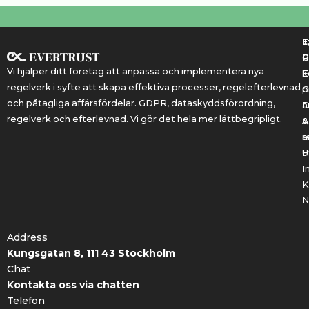
T
T
E
R
P
Vi hjälper ditt företag att anpassa och implementera nya
k
E
regelverk i syfte att skapa effektiva processer, regelefterlevnad
G
p
och påtagliga affärsfördelar. GDPR, dataskyddsförordning,
a
regelverk och efterlevnad. Vi gör det hela mer lättbegripligt.
&
A
r
a
U
H
I
K
N
Address
Kungsgatan 8, 111 43 Stockholm
Chat
Kontakta oss via chatten
Telefon