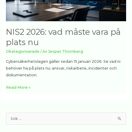
nu
NIS2 2026: vad måste vara på
plats nu
Okategoriserade
/ Av
Jesper Thornberg
Cybersäkerhetslagen gäller sedan 15 januari 2026. Se vad ni
behöver ha på plats nu: ansvar, riskarbete, incidenter och
dokumentation.
Read More »
S
ö