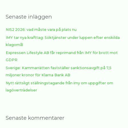
k
e
Senaste inläggen
f
t
NIS2 2026: vad måste vara på plats nu
e
IMY tar nya krafttag: Söktjänster under luppen efter enskilda
r
klagomål
:
Expressen Lifestyle AB får reprimand från IMY för brott mot
GDPR
Sverige: Kammarrätten fastställer sanktionsavgift på 7,5
miljoner kronor för Klarna Bank AB
Nytt rättsligt ställningstagande från imy om uppgifter om
lagöverträdelser
Senaste kommentarer