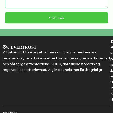
T
T
E
R
P
Vi hjälper ditt företag att anpassa och implementera nya
k
E
regelverk i syfte att skapa effektiva processer, regelefterlevnad
G
p
och påtagliga affärsfördelar. GDPR, dataskyddsförordning,
a
regelverk och efterlevnad. Vi gör det hela mer lättbegripligt.
&
A
r
a
U
H
I
K
N