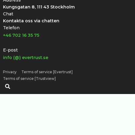
Address
Kungsgatan 8, 111 43 Stockholm
Chat
Kontakta oss via chatten
Telefon
+46 702 16 35 75
E-post
info (@) evertrust.se
Privacy
Terms of service [Evertrust]
Terms of service [Trustview]
Sök