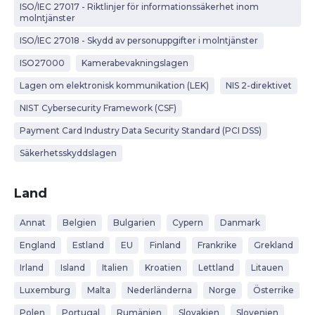
ISO/IEC 27017 - Riktlinjer för informationssäkerhet inom
molntjänster
ISO/IEC 27018 - Skydd av personuppgifter i molntjänster
ISO27000
Kamerabevakningslagen
Lagen om elektronisk kommunikation (LEK)
NIS 2-direktivet
NIST Cybersecurity Framework (CSF)
Payment Card Industry Data Security Standard (PCI DSS)
Säkerhetsskyddslagen
Land
Annat
Belgien
Bulgarien
Cypern
Danmark
England
Estland
EU
Finland
Frankrike
Grekland
Irland
Island
Italien
Kroatien
Lettland
Litauen
Luxemburg
Malta
Nederländerna
Norge
Österrike
Polen
Portugal
Rumänien
Slovakien
Slovenien