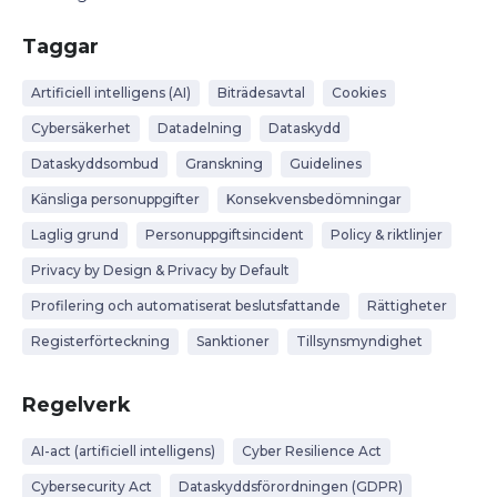
Taggar
Artificiell intelligens (AI)
Biträdesavtal
Cookies
Cybersäkerhet
Datadelning
Dataskydd
Dataskyddsombud
Granskning
Guidelines
Känsliga personuppgifter
Konsekvensbedömningar
Laglig grund
Personuppgiftsincident
Policy & riktlinjer
Privacy by Design & Privacy by Default
Profilering och automatiserat beslutsfattande
Rättigheter
Registerförteckning
Sanktioner
Tillsynsmyndighet
Regelverk
AI-act (artificiell intelligens)
Cyber Resilience Act
Cybersecurity Act
Dataskyddsförordningen (GDPR)