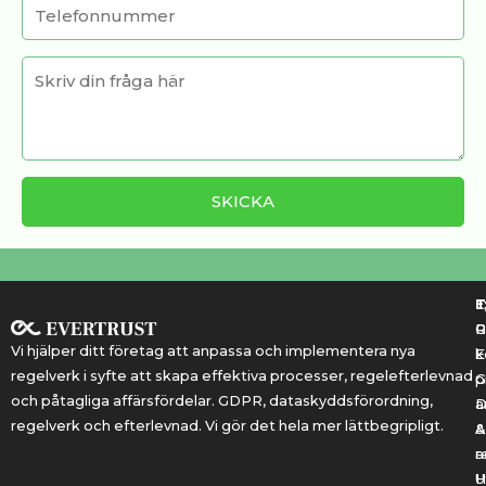
T
T
E
R
P
Vi hjälper ditt företag att anpassa och implementera nya
k
E
regelverk i syfte att skapa effektiva processer, regelefterlevnad
G
p
och påtagliga affärsfördelar. GDPR, dataskyddsförordning,
a
regelverk och efterlevnad. Vi gör det hela mer lättbegripligt.
&
A
r
a
U
H