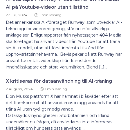
AI på Youtube-videor utan tillstånd
27 Juli, 2024
1 min läsning
Det amerikanska AI-företaget Runway, som utvecklar AI-
teknologi för videoredigering, står nu inför allvarliga
anklagelser. Enligt rapporter från nyhetssajten 404 Media
ska företaget ha använt videor från Youtube för att träna
sin AI-modell, utan att först inhämta tillstånd från
upphovsrättsinnehavarna. Bevis pekar på att Runway har
använt tusentals videoklipp från framstående
innehållsskapare och stora varumärken. Bland […]...
X kritiseras för dataanvändning till AI-träning
2 Augusti, 2024
1 min läsning
Elon Musks plattform X har hamnat i blåsväder efter att
det framkommit att användarnas inlägg används för att
träna AI utan tydligt medgivande.
Dataskyddsmyndigheter i Storbritannien och Irland
undersöker nu frågan, då användarna inte informeras
tillräckligt om hur deras data används. ...