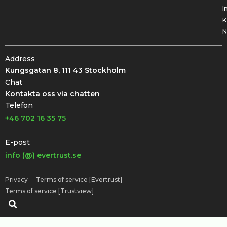
I
K
N
Address
Kungsgatan 8, 111 43 Stockholm
Chat
Kontakta oss via chatten
Telefon
+46 702 16 35 75
E-post
info (@) evertrust.se
Privacy
Terms of service [Evertrust]
Terms of service [Trustview]
Sök