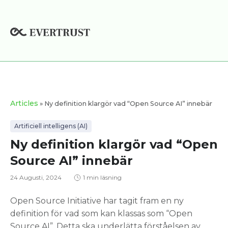
Hoppa
till
innehåll
Articles
» Ny definition klargör vad “Open Source AI” innebär
Artificiell intelligens (AI)
Ny definition klargör vad “Open
Source AI” innebär
24 Augusti, 2024
1 min läsning
Open Source Initiative har tagit fram en ny
definition för vad som kan klassas som “Open
Source AI”. Detta ska underlätta förståelsen av