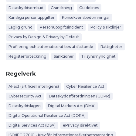
Dataskyddsombud
Granskning
Guidelines
Känsliga personuppgifter
Konsekvensbedömningar
Laglig grund
Personuppgiftsincident
Policy & riktlinjer
Privacy by Design & Privacy by Default
Profilering och automatiserat beslutsfattande
Rättigheter
Registerförteckning
Sanktioner
Tillsynsmyndighet
Regelverk
AI-act (artificiell intelligens)
Cyber Resilience Act
Cybersecurity Act
Dataskyddsförordningen (GDPR)
Dataskyddslagen
Digital Markets Act (DMA)
Digital Operational Resilience Act (DORA)
Digital Services Act (DSA)
ePrivacy direktivet
ISO/IEC 27001 - Krav för informationssäkerhetshantering