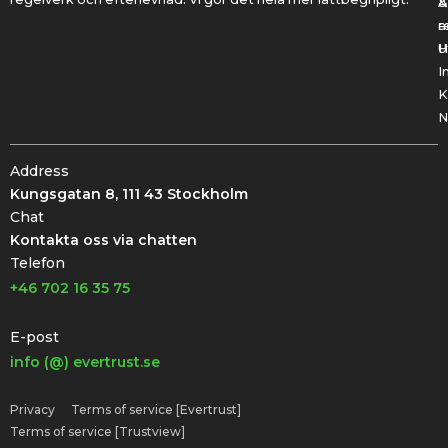
&
A
r
a
U
H
I
K
N
Address
Kungsgatan 8, 111 43 Stockholm
Chat
Kontakta oss via chatten
Telefon
+46 702 16 35 75
E-post
info (@) evertrust.se
Privacy
Terms of service [Evertrust]
Terms of service [Trustview]