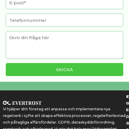
T
T
E
R
P
Vi hjälper ditt företag att anpassa och implementera nya
k
E
regelverk i syfte att skapa effektiva processer, regelefterlevnad
G
p
och påtagliga affärsfördelar. GDPR, dataskyddsförordning,
a
regelverk och efterlevnad. Vi gör det hela mer lättbegripligt.