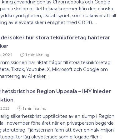
er kring användningen av Chromebooks och Google
pace i skolorna. Detta krav kommer från den danska
yddsmyndigheten, Datatilsynet, som nu kräver att all
ing av elevdata sker i enlighet med GDPR. ...
dersöker hur stora teknikföretag hanterar
sker
s, 2024
1 min läsning
missionen har riktat frågor till stora teknikföretag
eta, Tiktok, Youtube, X, Microsoft och Google om
hantering av AI-risker....
hetsbrist hos Region Uppsala – IMY inleder
ktion
 2023
1 min läsning
varlig säkerhetsbrist upptäcktes av en slump i Region
a i november förra året när en privatperson begärde
gisterutdrag. Tjänsteman fann att över en halv miljon
tuppgifter låg okrypterade som bifogade filer i