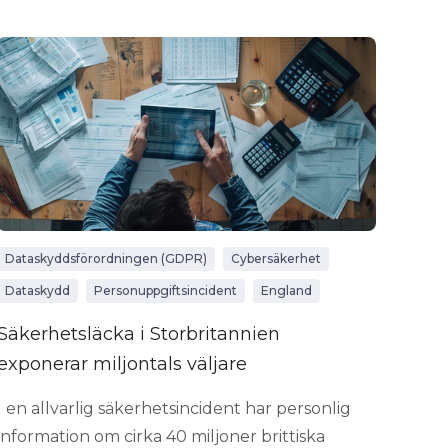
Dataskyddsförordningen (GDPR)
Cybersäkerhet
Dataskydd
Personuppgiftsincident
England
Säkerhetsläcka i Storbritannien
exponerar miljontals väljare
I en allvarlig säkerhetsincident har personlig
information om cirka 40 miljoner brittiska