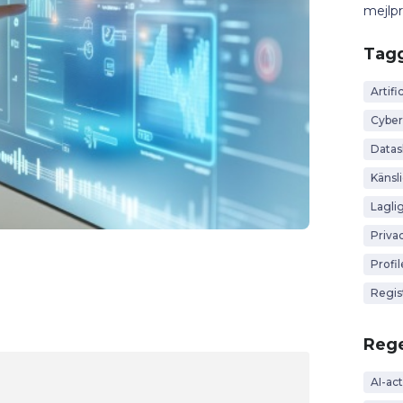
mejlp
Tag
Artific
Cyber
Data
Känsl
Lagli
Priva
Profi
Regis
Rege
AI-act