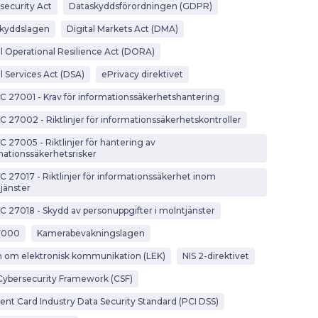
security Act
Dataskyddsförordningen (GDPR)
kyddslagen
Digital Markets Act (DMA)
al Operational Resilience Act (DORA)
l Services Act (DSA)
ePrivacy direktivet
EC 27001 - Krav för informationssäkerhetshantering
EC 27002 - Riktlinjer för informationssäkerhetskontroller
C 27005 - Riktlinjer för hantering av
mationssäkerhetsrisker
EC 27017 - Riktlinjer för informationssäkerhet inom
jänster
EC 27018 - Skydd av personuppgifter i molntjänster
7000
Kamerabevakningslagen
 om elektronisk kommunikation (LEK)
NIS 2-direktivet
Cybersecurity Framework (CSF)
nt Card Industry Data Security Standard (PCI DSS)