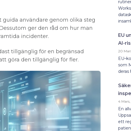
rutin
Works
datask
tt guida användare genom olika steg
insaml
on. Dessutom ger den råd om hur man
EU un
framtida incidenter.
AI-ri
ast tillgänglig för en begränsad
20 Mar
EU–kom
 göra den tillgänglig för fler.
som M
deras 
Säker
inspe
4 Mars,
En all
Uppsal
ett re
patien