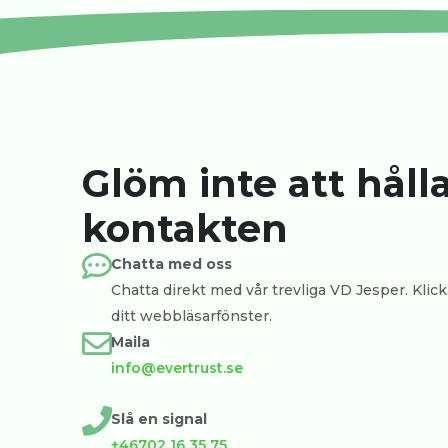
Glöm inte att håll
kontakten
Chatta med oss
Chatta direkt med vår trevliga VD Jesper. Klicka
ditt webbläsarfönster.
Maila
info@evertrust.se
Slå en signal
+46702 16 35 75