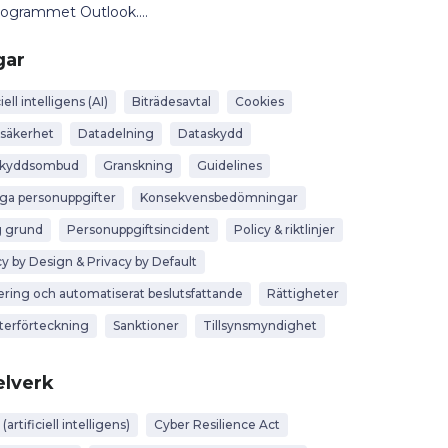
rogrammet Outlook....
gar
iell intelligens (AI)
Biträdesavtal
Cookies
säkerhet
Datadelning
Dataskydd
skyddsombud
Granskning
Guidelines
iga personuppgifter
Konsekvensbedömningar
g grund
Personuppgiftsincident
Policy & riktlinjer
cy by Design & Privacy by Default
lering och automatiserat beslutsfattande
Rättigheter
terförteckning
Sanktioner
Tillsynsmyndighet
lverk
 (artificiell intelligens)
Cyber Resilience Act