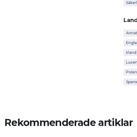
Säker
Lan
Anna
Engl
Irland
Luxe
Polen
Spani
Rekommenderade artiklar