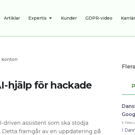
R
ÖPPNA EXPERTIS
Artiklar
Expertis
Kunder
GDPR-video
Karriä
e konton
Flera
I-hjälp för hackade
P
Dansk
Goog
I-driven assistent som ska stödja
9 Febru
I Danm
. Detta framgår av en uppdatering på