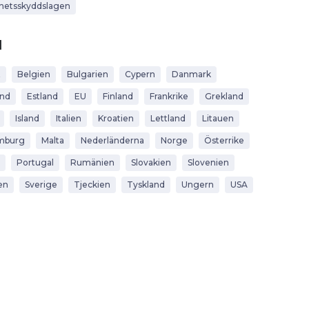
hetsskyddslagen
d
t
Belgien
Bulgarien
Cypern
Danmark
and
Estland
EU
Finland
Frankrike
Grekland
Island
Italien
Kroatien
Lettland
Litauen
mburg
Malta
Nederländerna
Norge
Österrike
Portugal
Rumänien
Slovakien
Slovenien
en
Sverige
Tjeckien
Tyskland
Ungern
USA