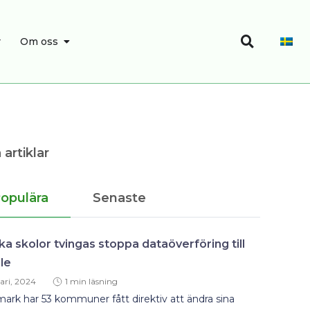
Sök
SÖK
ÖPPNA OM OSS
r
Om oss
 artiklar
opulära
Senaste
a skolor tvingas stoppa dataöverföring till
le
ari, 2024
1 min läsning
ark har 53 kommuner fått direktiv att ändra sina