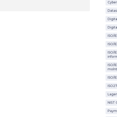
Cyber
Datas
Digit
Digita
ISO/I
ISO/I
ISO/IE
infor
ISO/I
molnt
ISO/I
ISO2
Lagen
NIST 
Payme