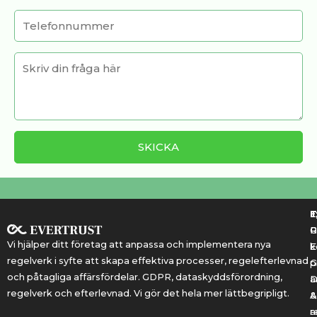
T
T
E
R
P
Vi hjälper ditt företag att anpassa och implementera nya
k
E
regelverk i syfte att skapa effektiva processer, regelefterlevnad
G
p
och påtagliga affärsfördelar. GDPR, dataskyddsförordning,
a
regelverk och efterlevnad. Vi gör det hela mer lättbegripligt.
&
A
r
a