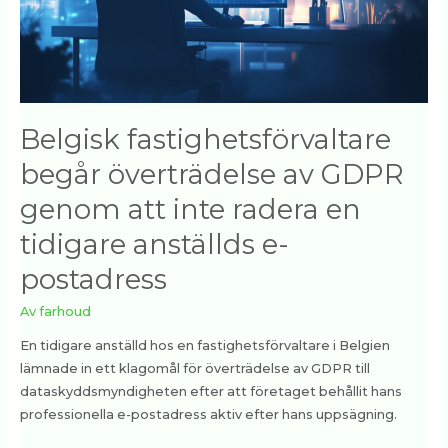
att
inte
radera
en
tidigare
anställds
Belgisk fastighetsförvaltare
e-
begår överträdelse av GDPR
postadress
genom att inte radera en
tidigare anställds e-
postadress
Av
farhoud
En tidigare anställd hos en fastighetsförvaltare i Belgien
lämnade in ett klagomål för överträdelse av GDPR till
dataskyddsmyndigheten efter att företaget behållit hans
professionella e-postadress aktiv efter hans uppsägning.