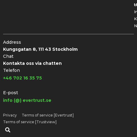
U
H
I
K
N
Address
Kungsgatan 8, 111 43 Stockholm
Chat
Kontakta oss via chatten
Telefon
+46 702 16 35 75
E-post
info (@) evertrust.se
Privacy
Terms of service [Evertrust]
Terms of service [Trustview]
Sök