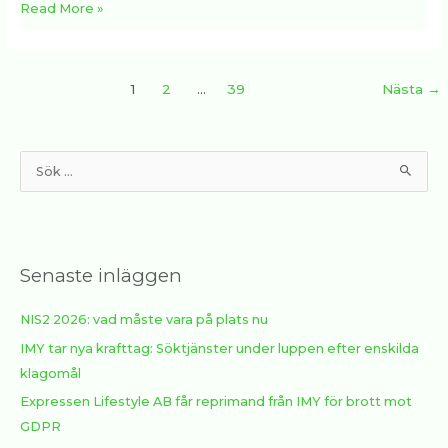
Read More »
1
2
…
39
Nästa
→
S
ö
k
e
Senaste inläggen
f
t
NIS2 2026: vad måste vara på plats nu
e
IMY tar nya krafttag: Söktjänster under luppen efter enskilda
r
klagomål
:
Expressen Lifestyle AB får reprimand från IMY för brott mot
GDPR