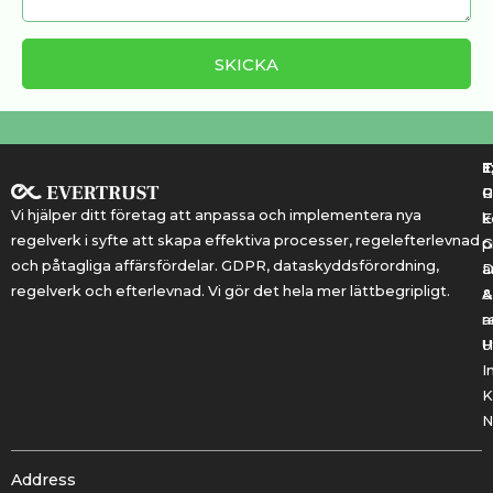
T
T
E
R
P
Vi hjälper ditt företag att anpassa och implementera nya
k
E
regelverk i syfte att skapa effektiva processer, regelefterlevnad
G
p
och påtagliga affärsfördelar. GDPR, dataskyddsförordning,
a
regelverk och efterlevnad. Vi gör det hela mer lättbegripligt.
&
A
r
a
U
H
I
K
N
Address