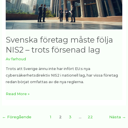
försenad
lag
Svenska företag måste följa
NIS2 – trots försenad lag
Av
farhoud
Trots att Sverige ännu inte har infört EU:s nya
cybersäkerhetsdirektiv NIS2 i nationell lag, har vissa företag
redan börjat omfattas av de nya reglerna.
Read More »
←
Föregående
1
2
3
…
22
Nästa
→