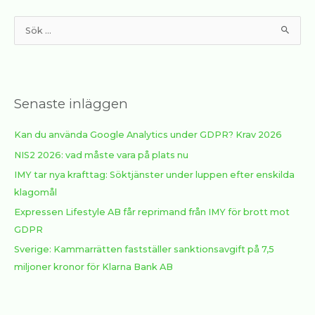
S
ö
k
e
Senaste inläggen
f
t
Kan du använda Google Analytics under GDPR? Krav 2026
e
NIS2 2026: vad måste vara på plats nu
r
:
IMY tar nya krafttag: Söktjänster under luppen efter enskilda
klagomål
Expressen Lifestyle AB får reprimand från IMY för brott mot
GDPR
Sverige: Kammarrätten fastställer sanktionsavgift på 7,5
miljoner kronor för Klarna Bank AB