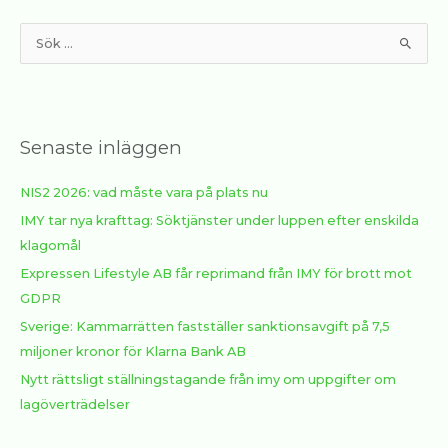
S
ö
k
e
Senaste inläggen
f
t
NIS2 2026: vad måste vara på plats nu
e
IMY tar nya krafttag: Söktjänster under luppen efter enskilda
r
klagomål
:
Expressen Lifestyle AB får reprimand från IMY för brott mot
GDPR
Sverige: Kammarrätten fastställer sanktionsavgift på 7,5
miljoner kronor för Klarna Bank AB
Nytt rättsligt ställningstagande från imy om uppgifter om
lagöverträdelser