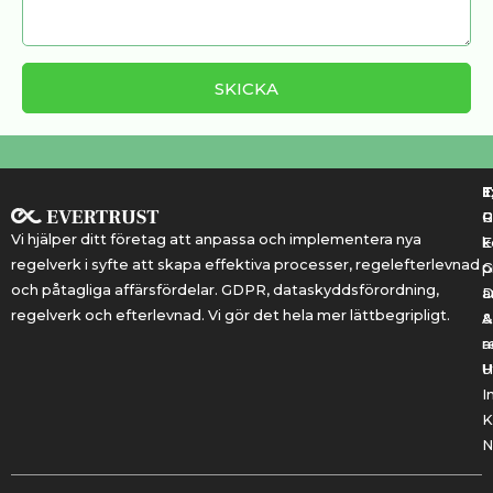
T
T
E
R
P
Vi hjälper ditt företag att anpassa och implementera nya
k
E
regelverk i syfte att skapa effektiva processer, regelefterlevnad
G
p
och påtagliga affärsfördelar. GDPR, dataskyddsförordning,
a
regelverk och efterlevnad. Vi gör det hela mer lättbegripligt.
&
A
r
a
U
H
I
K
N