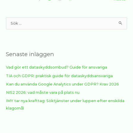
S
ö
k
e
Senaste inläggen
f
t
Vad gör ett dataskyddsombud? Guide för ansvariga
e
TIA och GDPR: praktisk guide för dataskyddsansvariga
r
:
Kan du använda Google Analytics under GDPR? Krav 2026
NIS2 2026: vad måste vara på plats nu
IMY tar nya krafttag: Söktjänster under luppen efter enskilda
klagomål