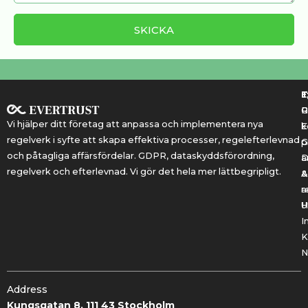
T
T
E
R
P
Vi hjälper ditt företag att anpassa och implementera nya
k
E
regelverk i syfte att skapa effektiva processer, regelefterlevnad
G
p
och påtagliga affärsfördelar. GDPR, dataskyddsförordning,
a
regelverk och efterlevnad. Vi gör det hela mer lättbegripligt.
&
A
r
a
U
H
I
K
N
Address
Kungsgatan 8, 111 43 Stockholm