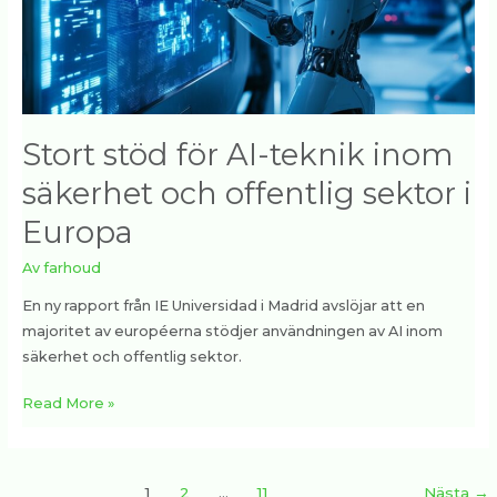
och
offentlig
sektor
i
Europa
Stort stöd för AI-teknik inom
säkerhet och offentlig sektor i
Europa
Av
farhoud
En ny rapport från IE Universidad i Madrid avslöjar att en
majoritet av européerna stödjer användningen av AI inom
säkerhet och offentlig sektor.
Read More »
1
2
…
11
Nästa
→