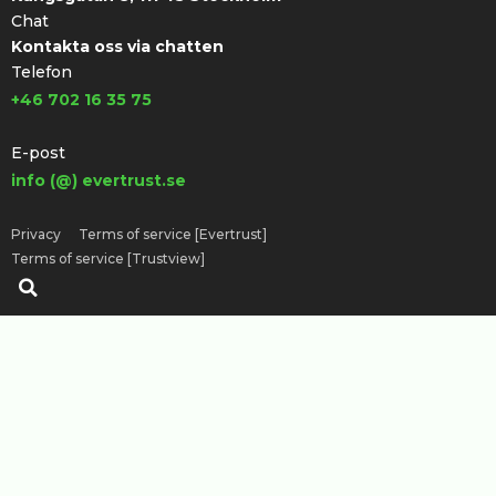
Chat
Kontakta oss via chatten
Telefon
+46 702 16 35 75
E-post
info (@) evertrust.se
Privacy
Terms of service [Evertrust]
Terms of service [Trustview]
Sök