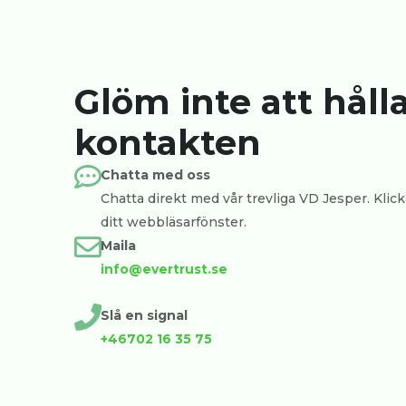
Glöm inte att håll
kontakten
Chatta med oss
Chatta direkt med vår trevliga VD Jesper. Klicka
ditt webbläsarfönster.
Maila
info@evertrust.se
Slå en signal
+46702 16 35 75