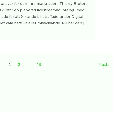
nsvar för den inre marknaden, Thierry Breton,
usk inför en planerad livestreamad intervju med
de för att X kunde bli straffade under Digital
t vara hatfullt eller missvisande. Nu har den […]
1
2
3
…
16
Nästa