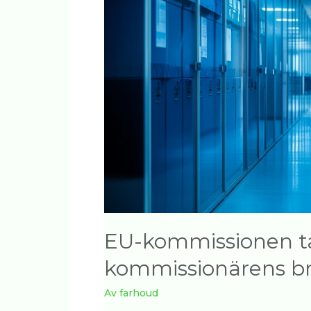
kommissionärens
brev
till
Elon
Musk
EU-kommissionen ta
kommissionärens bre
Av
farhoud