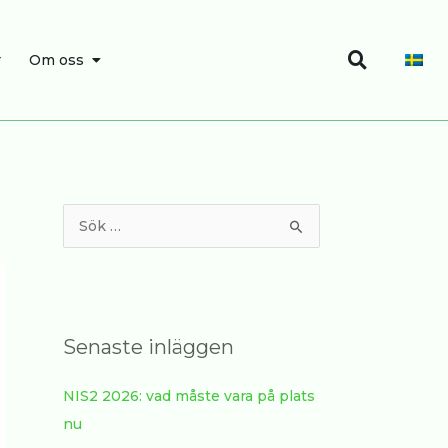
Sök
SÖK
ÖPPNA OM OSS
r
Om oss
S
ö
k
e
f
Senaste inläggen
t
NIS2 2026: vad måste vara på plats
e
nu
r