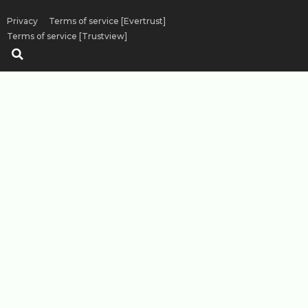
Privacy
Terms of service [Evertrust]
Terms of service [Trustview]
Sök