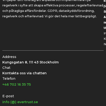
k
E
regelverk i syfte att skapa effektiva processer, regelefterlevnad
G
p
och påtagliga affärsfördelar. GDPR, dataskyddsförordning,
a
regelverk och efterlevnad. Vi gör det hela mer lättbegripligt.
&
A
r
a
U
H
I
K
N
Address
Kungsgatan 8, 111 43 Stockholm
Chat
Kontakta oss via chatten
Telefon
+46 702 16 35 75
E-post
info (@) evertrust.se