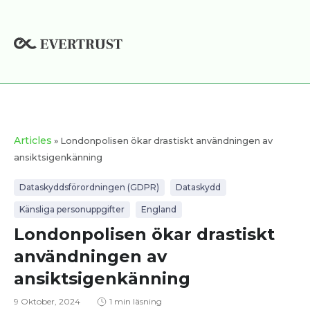
Hoppa
till
innehåll
Articles
» Londonpolisen ökar drastiskt användningen av
ansiktsigenkänning
Dataskyddsförordningen (GDPR)
Dataskydd
Känsliga personuppgifter
England
Londonpolisen ökar drastiskt
användningen av
ansiktsigenkänning
9 Oktober, 2024
1 min läsning