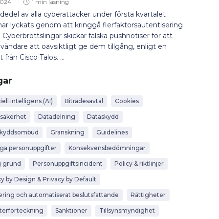
 2024
1 min läsning
rdedel av alla cyberattacker under första kvartalet
ar lyckats genom att kringgå flerfaktorsautentisering
 Cyberbrottslingar skickar falska pushnotiser för att
nvändare att oavsiktligt ge dem tillgång, enligt en
 från Cisco Talos. ...
gar
iell intelligens (AI)
Biträdesavtal
Cookies
säkerhet
Datadelning
Dataskydd
skyddsombud
Granskning
Guidelines
iga personuppgifter
Konsekvensbedömningar
g grund
Personuppgiftsincident
Policy & riktlinjer
cy by Design & Privacy by Default
lering och automatiserat beslutsfattande
Rättigheter
terförteckning
Sanktioner
Tillsynsmyndighet