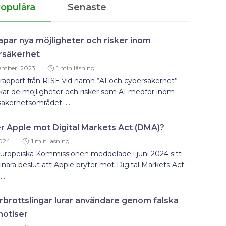
opulära
Senaste
apar nya möjligheter och risker inom
rsäkerhet
ember, 2023
1 min läsning
rapport från RISE vid namn “AI och cybersäkerhet”
kar de möjligheter och risker som AI medför inom
äkerhetsområdet. ...
r Apple mot Digital Markets Act (DMA)?
2024
1 min läsning
uropeiska Kommissionen meddelade i juni 2024 sitt
inära beslut att Apple bryter mot Digital Markets Act
...
brottslingar lurar användare genom falska
notiser