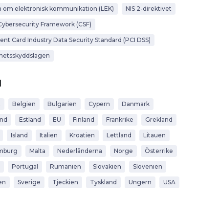
 om elektronisk kommunikation (LEK)
NIS 2-direktivet
Cybersecurity Framework (CSF)
nt Card Industry Data Security Standard (PCI DSS)
hetsskyddslagen
d
t
Belgien
Bulgarien
Cypern
Danmark
and
Estland
EU
Finland
Frankrike
Grekland
Island
Italien
Kroatien
Lettland
Litauen
mburg
Malta
Nederländerna
Norge
Österrike
Portugal
Rumänien
Slovakien
Slovenien
en
Sverige
Tjeckien
Tyskland
Ungern
USA