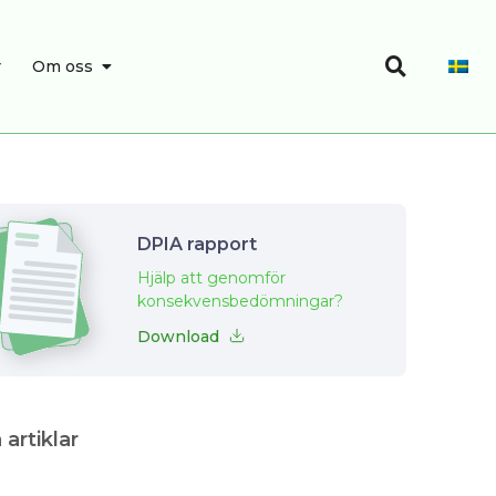
Sök
SÖK
ÖPPNA OM OSS
r
Om oss
DPIA rapport
Hjälp att genomför
konsekvensbedömningar?
Download
 artiklar