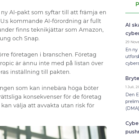
P
y AI-pakt som syftar till att främja en
 EU:s kommande AI-förordning är fullt
AI sk
under finns teknikjättar som Amazon,
cybe
sung och Snap.
29 Nov
En ny 
törre företagen i branschen. Företag
utfors
ropic är ännu inte med på listan över
cybers
as inställning till pakten.
Bryte
1 Juli, 
dningen som kan innebära höga böter
Den E
rättsliga konsekvenser för de företag
prelim
 kan välja att avvakta utan risk för
(DMA).
Cyber
push