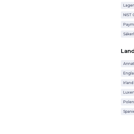
Lagen
NIST 
Payme
Säker
Lan
Anna
Engl
Irland
Luxe
Polen
Spani