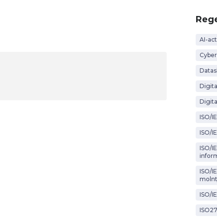
Rege
AI-act
Cyber
Datas
Digit
Digita
ISO/I
ISO/I
ISO/IE
infor
ISO/I
molnt
ISO/I
ISO2