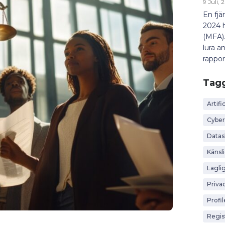
9 Juli,
En fjä
2024 h
(MFA).
lura a
rapport
Tag
Artific
Cyber
Data
Känsl
Lagli
Priva
Profi
Regis