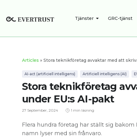
Hoppa
till
ÖPPNA TJÄNSTE
Tjänster
GRC-tjänst
innehåll
Articles
» Stora teknikföretag avvaktar med att skri
AI-act (artificiell intelligens)
Artificiell intelligens (AI)
E
Stora teknikföretag avv
under EU:s AI-pakt
27 September, 2024
1 min läsning
Flera hundra företag har ställt sig bakom 
namn lyser med sin frånvaro.