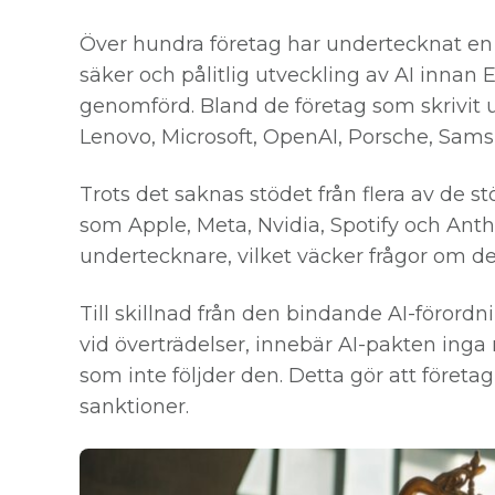
Över hundra företag har undertecknat en n
säker och pålitlig utveckling av AI innan
genomförd. Bland de företag som skrivit 
Lenovo, Microsoft, OpenAI, Porsche, Sam
Trots det saknas stödet från flera av de s
som Apple, Meta, Nvidia, Spotify och Anth
undertecknare, vilket väcker frågor om der
Till skillnad från den bindande AI-föror
vid överträdelser, innebär AI-pakten inga 
som inte följder den. Detta gör att företag
sanktioner.