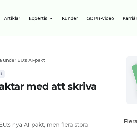
R
ÖPPNA EXPERTIS
Artiklar
Expertis
Kunder
GDPR-video
Karriä
va under EU:s AI-pakt
U
aktar med att skriva
Flera
EU:s nya AI-pakt, men flera stora