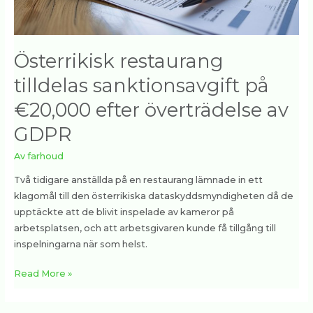
överträdelse
av
GDPR
Österrikisk restaurang
tilldelas sanktionsavgift på
€20,000 efter överträdelse av
GDPR
Av
farhoud
Två tidigare anställda på en restaurang lämnade in ett
klagomål till den österrikiska dataskyddsmyndigheten då de
upptäckte att de blivit inspelade av kameror på
arbetsplatsen, och att arbetsgivaren kunde få tillgång till
inspelningarna när som helst.
Read More »