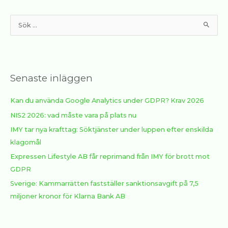
S
ö
k
e
Senaste inläggen
f
t
Kan du använda Google Analytics under GDPR? Krav 2026
e
NIS2 2026: vad måste vara på plats nu
r
:
IMY tar nya krafttag: Söktjänster under luppen efter enskilda
klagomål
Expressen Lifestyle AB får reprimand från IMY för brott mot
GDPR
Sverige: Kammarrätten fastställer sanktionsavgift på 7,5
miljoner kronor för Klarna Bank AB