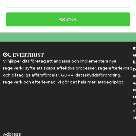
T
T
E
R
P
Vi hjälper ditt företag att anpassa och implementera nya
k
E
regelverk i syfte att skapa effektiva processer, regelefterlevnad
G
p
och påtagliga affärsfördelar. GDPR, dataskyddsförordning,
a
regelverk och efterlevnad. Vi gör det hela mer lättbegripligt.
&
A
r
a
U
H
I
K
N
Address