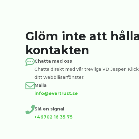
Glöm inte att håll
kontakten
Chatta med oss
Chatta direkt med vår trevliga VD Jesper. Klicka
ditt webbläsarfönster.
Maila
info@evertrust.se
Slå en signal
+46702 16 35 75