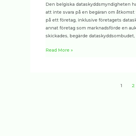
Den belgiska dataskyddsmyndigheten har
att inte svara på en begäran om åtkomst t
på ett företag, inklusive företagets da
annat företag som marknadsförde en aukt
skickades, begärde dataskyddsombudet, 
Read More »
1
2