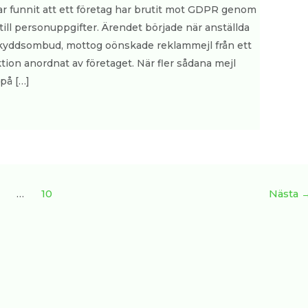
 funnit att ett företag har brutit mot GDPR genom
ill personuppgifter. Ärendet började när anställda
taskyddsombud, mottog oönskade reklammejl från ett
ion anordnat av företaget. När fler sådana mejl
på […]
…
10
Nästa