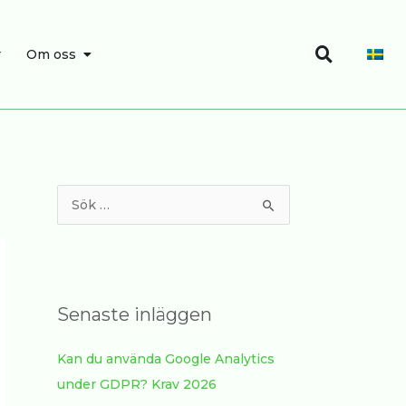
Sök
SÖK
ÖPPNA OM OSS
r
Om oss
S
ö
k
e
f
Senaste inläggen
t
Kan du använda Google Analytics
e
under GDPR? Krav 2026
r