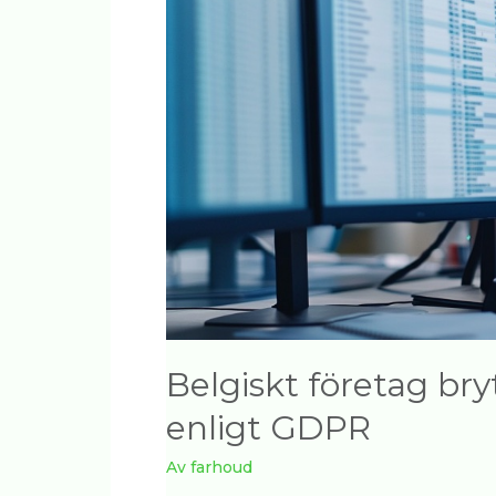
till
tillgång
enligt
GDPR
Belgiskt företag bryt
enligt GDPR
Av
farhoud