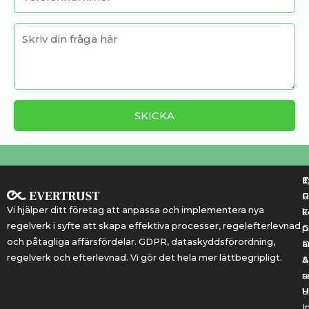
T
T
E
R
P
Vi hjälper ditt företag att anpassa och implementera nya
k
E
regelverk i syfte att skapa effektiva processer, regelefterlevnad
G
p
och påtagliga affärsfördelar. GDPR, dataskyddsförordning,
a
regelverk och efterlevnad. Vi gör det hela mer lättbegripligt.
&
A
r
a
U
H
I