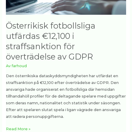
överträdelse
av
GDPR
Österrikisk fotbollsliga
utfärdas €12,100 i
straffsanktion för
överträdelse av GDPR
Av
farhoud
Den österrikiska dataskyddsmyndigheten har utfärdat en
straffsanktion på €12,100 efter överträdelse av GDPR. Den
ansvariga hade organiserat en fotbollsliga där hemsidan
tillhandahöll profiler för de deltagande spelare med uppgifter
som deras namn, nationalitet och statistik under säsongen.
Efter att spelaren slutat spela i ligan vägrade den ansvariga
att radera personuppgifterna.
Read More »