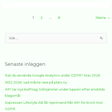
1
2
…
8
Nästa
→
S
ö
k
e
Senaste inläggen
f
t
Kan du använda Google Analytics under GDPR? Krav 2026
e
NIS2 2026: vad måste vara på plats nu
r
:
IMY tar nya krafttag: Söktjänster under luppen efter enskilda
klagomål
Expressen Lifestyle AB får reprimand från IMY för brott mot
GDPR