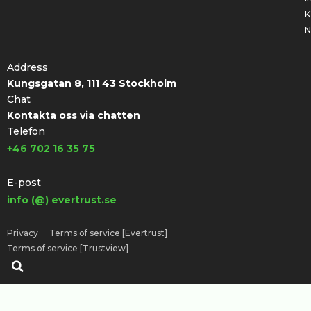
K
N
Address
Kungsgatan 8, 111 43 Stockholm
Chat
Kontakta oss via chatten
Telefon
+46 702 16 35 75
E-post
info (@) evertrust.se
Privacy
Terms of service [Evertrust]
Terms of service [Trustview]
Sök