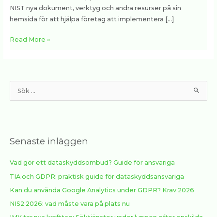
NIST nya dokument, verktyg och andra resurser på sin
hemsida för att hjälpa företag att implementera […]
Read More »
S
ö
k
e
Senaste inläggen
f
t
Vad gör ett dataskyddsombud? Guide för ansvariga
e
TIA och GDPR: praktisk guide för dataskyddsansvariga
r
:
Kan du använda Google Analytics under GDPR? Krav 2026
NIS2 2026: vad måste vara på plats nu