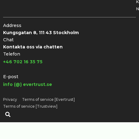
K
N
Address
Kungsgatan 8, 111 43 Stockholm
Chat
Kontakta oss via chatten
Telefon
+46 702 16 35 75
E-post
info (@) evertrust.se
Privacy
Terms of service [Evertrust]
Terms of service [Trustview]
Sök