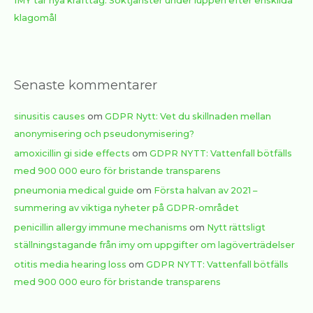
IMY tar nya krafttag: Söktjänster under luppen efter enskilda
klagomål
Senaste kommentarer
sinusitis causes
om
GDPR Nytt: Vet du skillnaden mellan
anonymisering och pseudonymisering?
amoxicillin gi side effects
om
GDPR NYTT: Vattenfall bötfälls
med 900 000 euro för bristande transparens
pneumonia medical guide
om
Första halvan av 2021 –
summering av viktiga nyheter på GDPR-området
penicillin allergy immune mechanisms
om
Nytt rättsligt
ställningstagande från imy om uppgifter om lagöverträdelser
otitis media hearing loss
om
GDPR NYTT: Vattenfall bötfälls
med 900 000 euro för bristande transparens