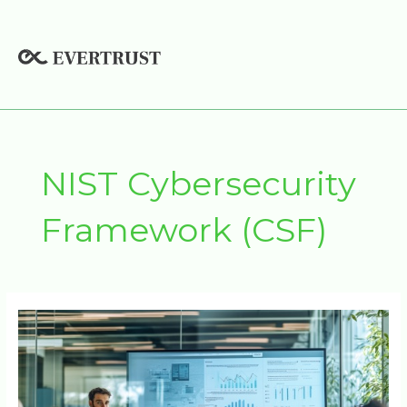
Hoppa
till
innehåll
NIST Cybersecurity
Framework (CSF)
NIST
Cybersecurity
Framework
(CSF)
har