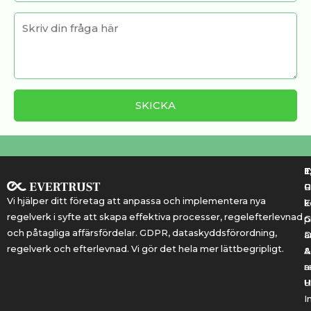
T
T
E
R
P
Vi hjälper ditt företag att anpassa och implementera nya
k
E
regelverk i syfte att skapa effektiva processer, regelefterlevnad
G
p
och påtagliga affärsfördelar. GDPR, dataskyddsförordning,
a
regelverk och efterlevnad. Vi gör det hela mer lättbegripligt.
&
A
r
a
U
H
I