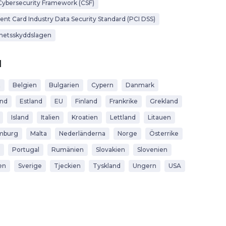
Cybersecurity Framework (CSF)
nt Card Industry Data Security Standard (PCI DSS)
hetsskyddslagen
d
t
Belgien
Bulgarien
Cypern
Danmark
and
Estland
EU
Finland
Frankrike
Grekland
Island
Italien
Kroatien
Lettland
Litauen
mburg
Malta
Nederländerna
Norge
Österrike
Portugal
Rumänien
Slovakien
Slovenien
en
Sverige
Tjeckien
Tyskland
Ungern
USA