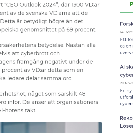
P
t “CEO Outlook 2024”, där 1300 VD:ar
cent av de svenska VD:arna att de
 Detta är betydligt högre än det
Forsk
ropeiska genomsnittet på 69 procent.
14 Dec
Ett fo
ersäkerhetens betydelse. Nästan alla
ca en 
överva
lvis att cyberbrott och
retagens framgång negativt under de
AI sk
 procent av VD:ar detta som en
cybe
ka ledare delar samma oro.
29 Nov
En ny 
kerhetshot, något som särskilt 48
utfors
o inför. De anser att organisationers
cybers
I-hotens takt.
Reko
Löse