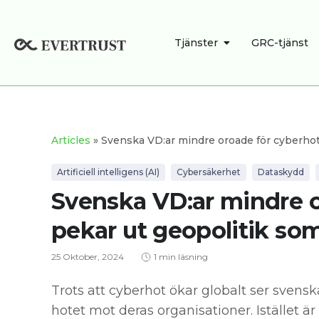
Hoppa
till
ÖPPNA TJÄNSTE
Tjänster
GRC-tjänst
innehåll
Articles
» Svenska VD:ar mindre oroade för cyberhot 
Artificiell intelligens (AI)
Cybersäkerhet
Dataskydd
Svenska VD:ar mindre o
pekar ut geopolitik som
25 Oktober, 2024
1 min läsning
Trots att cyberhot ökar globalt ser svens
hotet mot deras organisationer. Istället är