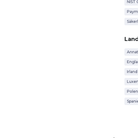
NIST 
Payme
Säker
Lan
Anna
Engl
Irland
Luxe
Polen
Spani