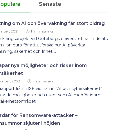
opulära
Senaste
ning om AI och övervakning får stort bidrag
ember, 2021
1 min läsning
rskningsprojekt vid Göteborgs universitet har tilldelats
miljon euro för att utforska hur AI påverkar
kning, säkerhet och frihet....
apar nya möjligheter och risker inom
rsäkerhet
ember, 2023
1 min läsning
rapport från RISE vid namn “AI och cybersäkerhet”
kar de möjligheter och risker som AI medför inom
äkerhetsområdet. ...
rdår för Ransomware-attacker –
nsummor skjuter i höjden