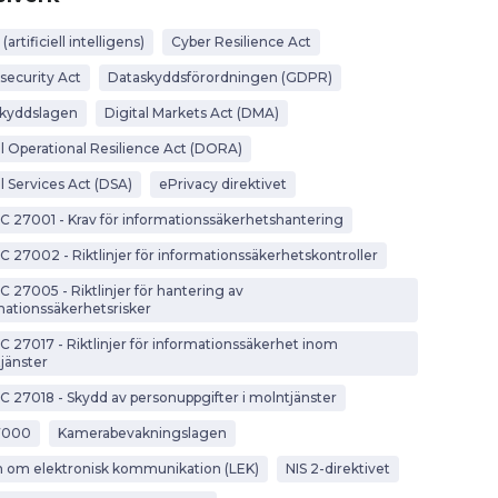
 (artificiell intelligens)
Cyber Resilience Act
security Act
Dataskyddsförordningen (GDPR)
kyddslagen
Digital Markets Act (DMA)
al Operational Resilience Act (DORA)
l Services Act (DSA)
ePrivacy direktivet
EC 27001 - Krav för informationssäkerhetshantering
EC 27002 - Riktlinjer för informationssäkerhetskontroller
C 27005 - Riktlinjer för hantering av
mationssäkerhetsrisker
EC 27017 - Riktlinjer för informationssäkerhet inom
jänster
EC 27018 - Skydd av personuppgifter i molntjänster
7000
Kamerabevakningslagen
 om elektronisk kommunikation (LEK)
NIS 2-direktivet