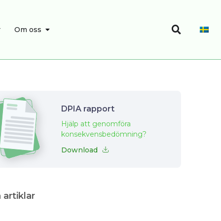
Sök
SÖK
ÖPPNA OM OSS
r
Om oss
DPIA rapport
Hjälp att genomföra
konsekvensbedömning?
Download
 artiklar