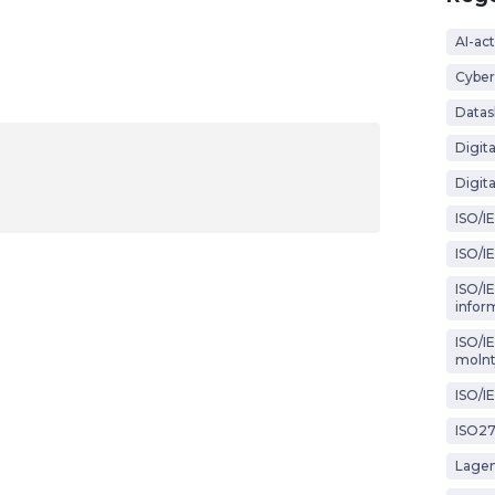
AI-act
Cyber
Datas
Digit
Digita
ISO/I
ISO/I
ISO/IE
infor
ISO/I
molnt
ISO/I
ISO2
Lagen