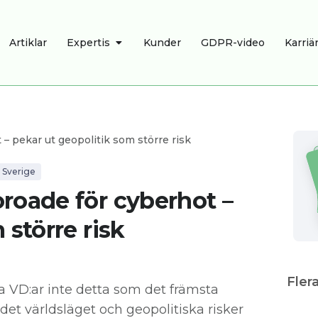
R
ÖPPNA EXPERTIS
Artiklar
Expertis
Kunder
GDPR-video
Karriä
– pekar ut geopolitik som större risk
Sverige
roade för cyberhot –
 större risk
Flera
ka VD:ar inte detta som det främsta
 det världsläget och geopolitiska risker