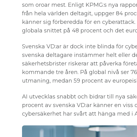
som oroar mest. Enligt KPMG:s nya rappor
från hela världen deltagit, uppger 84 pro
känner sig förberedda för en cyberattack.
globala snittet på 48 procent och det eu
Svenska VD:ar är dock inte blinda för cyb
svenska deltagare instämmer helt eller de
säkerhetsbrister riskerar att påverka fö
kommande tre åren. På global nivå ser 76
utmaning, medan 59 procent av europeis
AI utvecklas snabbt och bidrar till nya sä
procent av svenska VD:ar känner en viss or
cybersäkerhet har svårt att hänga med i A