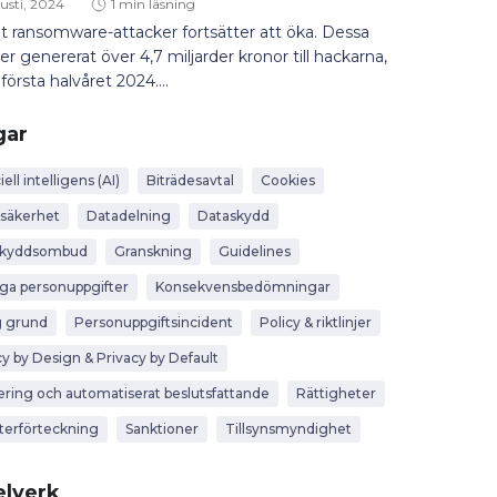
usti, 2024
1 min läsning
t ransomware-attacker fortsätter att öka. Dessa
er genererat över 4,7 miljarder kronor till hackarna,
första halvåret 2024....
gar
iell intelligens (AI)
Biträdesavtal
Cookies
säkerhet
Datadelning
Dataskydd
skyddsombud
Granskning
Guidelines
iga personuppgifter
Konsekvensbedömningar
g grund
Personuppgiftsincident
Policy & riktlinjer
cy by Design & Privacy by Default
lering och automatiserat beslutsfattande
Rättigheter
terförteckning
Sanktioner
Tillsynsmyndighet
lverk