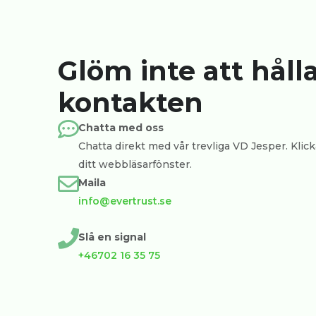
Glöm inte att håll
kontakten
Chatta med oss
Chatta direkt med vår trevliga VD Jesper. Klicka
ditt webbläsarfönster.
Maila
info@evertrust.se
Slå en signal
+46702 16 35 75