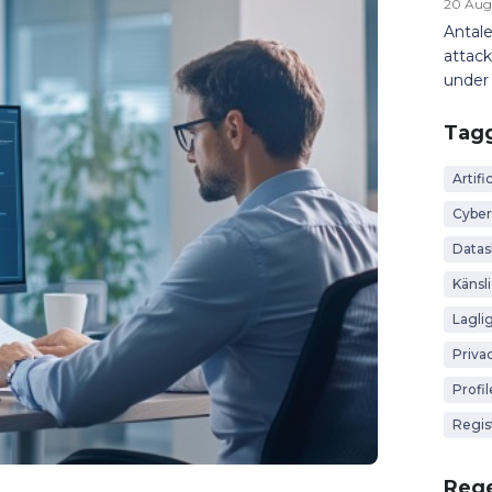
20 Aug
Antale
attack
under 
Tag
Artific
Cyber
Data
Känsl
Lagli
Priva
Profi
Regis
Rege